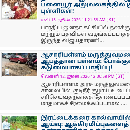
பனையூர் அலுவலகத்தில் கு
புள்ளிகள்!
NewsIcon
சனி 13, ஜூன் 2026 11:21:58 AM (IST)
பாரதிய ஜனதா கட்சியில் தனக்கு
மற்றும் பதவிகள் வழங்கப்படாததா
இருந்த விஜயதாரணி...
ஆசாரிபள்ளம் மருத்துவம
ஆபத்தான பள்ளம்: போக்கு
கடுமையாகப் பாதிப்பு!
NewsIcon
வெள்ளி 12, ஜூன் 2026 12:36:58 PM (IST)
ஆசாரிபள்ளம் அரசு மருத்துவமன
சாலையில், குடிநீர் குழாய் உடைப
சரிசெய்வதற்காகத் தோண்டப்பட்ட
மாதமாகச் சீரமைக்கப்படாமல் ....
இரட்டைக்கரை கால்வாயில் 
ஆய்வு: ஆக்கிரமிப்புகளைத் 