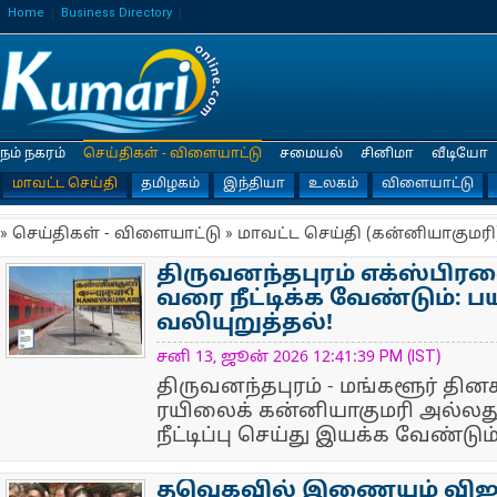
Home
Business Directory
நம் நகரம்
செய்திகள் - விளையாட்டு
சமையல்
சினிமா
வீடியோ
மாவட்ட செய்தி
தமிழகம்
இந்தியா
உலகம்
விளையாட்டு
» செய்திகள் - விளையாட்டு » மாவட்ட செய்தி (கன்னியாகுமரி
திருவனந்தபுரம் எக்ஸ்பி
வரை நீட்டிக்க வேண்டும்: 
வலியுறுத்தல்!
NewsIcon
சனி 13, ஜூன் 2026 12:41:39 PM (IST)
திருவனந்தபுரம் - மங்களூர் தின
ரயிலைக் கன்னியாகுமரி அல்லத
நீட்டிப்பு செய்து இயக்க வேண்டும்
தவெகவில் இணையும் வி