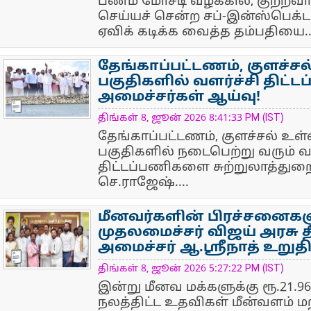
பணம் மோசடி வழக்கில், குற்ற
செய்யச் சென்ற சப்-இன்ஸ்பெக்
ஏவிக் கடிக்க வைத்த தம்பதியை..
தேங்காப்பட்டணம், குளச்ச
பகுதிகளில் வளர்ச்சி திட
அமைச்சர்கள் ஆய்வு!
NewsIcon
திங்கள் 8, ஜூன் 2026 8:41:33 PM (IST)
தேங்காப்பட்டணம், குளச்சல் உள்
பகுதிகளில் நடைபெற்று வரும் வள
திட்டப்பணிகளை சுற்றுலாத்துற
செ.ராஜேஷ்....
மீனவர்களின் பிரச்சனைகள
முதலமைச்சர் விஜய் அரசு தீ
அமைச்சர் ஆ.ஸ்ரீநாத் உறுதி
NewsIcon
திங்கள் 8, ஜூன் 2026 5:27:22 PM (IST)
இன்று மீனவ மக்களுக்கு ரூ.21.96
நலத்திட்ட உதவிகள் மீன்வளம் மற