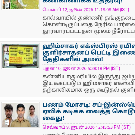
கண்காணிக்க உத்தரவு!
NewsIcon
வெள்ளி 12, ஜூன் 2026 11:18:08 AM (IST)
கால்வாயில் தண்ணீர் தங்குதடைய
கொண்டிருப்பதை நேரில் பார்வை
தூர்வாரப்பட்டதன் மூலம் நீரோட்டம்
ஹிம்சாகர் எக்ஸ்பிரஸ் ரயில
குளிர்சாதனப் பெட்டி இணைப்
தேதிகளில் அமல்!
NewsIcon
புதன் 10, ஜூன் 2026 5:38:18 PM (IST)
கன்னியாகுமரியில் இருந்து ஜம்ம
இயக்கப்படும் ஹிம்சாகர் எக்ஸ்பி
தற்காலிகமாக ஒரு கூடுதல் குளிர்
பணம் மோசடி: சப்-இன்ஸ்பெ
ஏவிக் கடிக்க வைத்த கொடூரம
கைது!
NewsIcon
செவ்வாய் 9, ஜூன் 2026 12:45:53 PM (IST)