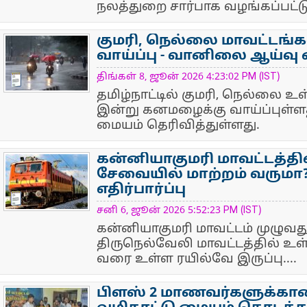
நலத்துறை சார்பாக வழங்கப்பட்டு
குமரி, நெல்லை மாவட்டங
வாய்ப்பு - வானிலை ஆய்வு
NewsIcon
திங்கள் 8, ஜூன் 2026 4:23:02 PM (IST)
தமிழ்நாட்டில் குமரி, நெல்லை உ
இன்று கனமழைக்கு வாய்ப்புள
மையம் தெரிவித்துள்ளது.
கன்னியாகுமரி மாவட்டத்தில
சேவையில் மாற்றம் வரும
எதிர்பார்ப்பு
NewsIcon
சனி 6, ஜூன் 2026 5:52:23 PM (IST)
கன்னியாகுமரி மாவட்டம் முழுவதும
திருநெல்வேலி மாவட்டத்தில் உ
வரை உள்ள ரயில்வே இருப்பு....
பிளஸ் 2 மாணவர்களுக்கா