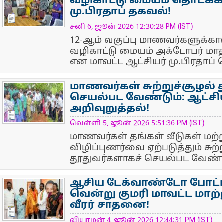
வழிகாட்டு மையம் தொடக்கம
மு.பிரதாப் தகவல்!
NewsIcon
சனி 6, ஜூன் 2026 12:30:28 PM (IST)
12-ஆம் வகுப்பு மாணவர்களுக்க
வழிகாட்டு மையம் அக்டோபர் மா
என மாவட்ட ஆட்சியர் மு.பிரதாப் 
மாணவர்கள் சுற்றுச்சூழல்
செயல்பட வேண்டும்: ஆட்சியர
அறிவுறுத்தல்!
NewsIcon
வெள்ளி 5, ஜூன் 2026 5:51:36 PM (IST)
மாணவர்கள் தங்கள் வீடுகள் மற்ற
விழிப்புணர்வை ஏற்படுத்தும் சுற்
தூதுவர்களாகச் செயல்பட வேண்டும
ஆசிய டேக்வாண்டோ போட்டி
வென்று குமரி மாவட்ட மாற
வீரர் சாதனை!
NewsIcon
வியாழன் 4, ஜூன் 2026 12:44:31 PM (IST)