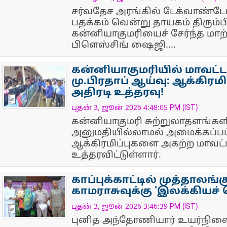
சர்வதேச அரங்கில் டேக்வாண்டோ 
பதக்கம் வென்று தாயகம் திரும்
கன்னியாகுமரியைச் சேர்ந்த மாற்
பிளெஸ்சிங் ஷைஜி....
கன்னியாகுமரியில் மாவட்ட
மு.பிரதாப் ஆய்வு: ஆக்கிர
அதிரடி உத்தரவு!
NewsIcon
புதன் 3, ஜூன் 2026 4:48:05 PM (IST)
கன்னியாகுமரி சுற்றுலாதளங்கள
அனுமதியில்லாமல் அமைக்கப்பட
ஆக்கிரமிப்புகளை அகற்ற மாவட்ட 
உத்தரவிட்டுள்ளார்.
காப்புக்காட்டில் முத்தாலங்க
காமராசுவுக்கு 'இலக்கியச் ச
NewsIcon
புதன் 3, ஜூன் 2026 3:46:39 PM (IST)
புனித அந்தோணியார் உயர்நிலைப