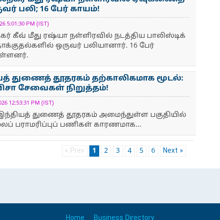
வர் பலி; 16 பேர் காயம்!
 5:01:30 PM (IST)
 கீவ் மீது ரஷ்யா நள்ளிரவில் நடத்திய பாலிஸ்டிக்
க்குதல்களில் ஒருவர் பலியானார். 16 பேர்
ள்ளனர்.
யத் துணைத் தூதரகம் தற்காலிகமாக மூடல்:
விசா சேவைகள் நிறுத்தம்!
 12:53:31 PM (IST)
இந்தியத் துணைத் தூதரகம் அமைந்துள்ள பகுதியில்
ப் பராமரிப்புப் பணிகள் காரணமாக...
« Prev
1
2
3
4
5
6
Next »
Home
Business Directory