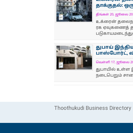
தாக்குதல்: ஒரு
திங்கள் 20, ஜூலை 2026
NewsIcon
உக்ரைன் தலைநகர்
ரக ஏவுகணைத் தா
படுகாயமடைந்து
துபாய் இந்தி
பாஸ்போர்ட், 
வெள்ளி 17, ஜூலை 2026
NewsIcon
துபாயில் உள்ள 
நடைபெறும் சாலை
Thoothukudi Business Directory