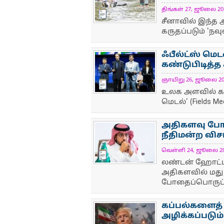
திங்கள் 27, ஜூலை 2026
NewsIcon
சீனாவில் இந்த ஆ
கருதப்படும் 'நவ
ஃபீல்ட்ஸ் மெட
கண்டுபிடித்
ஞாயிறு 26, ஜூலை 2026
NewsIcon
உலக அளவில் கண
மெடல்' (Fields M
அதிகளவு போத
நீதிமன்ற வி
வெள்ளி 24, ஜூலை 2026
NewsIcon
லண்டன் ஹோட்டலி
அதிகளவில் மது
போதைப்பொருட்
கப்பல்களைத்
அழிக்கப்படும்