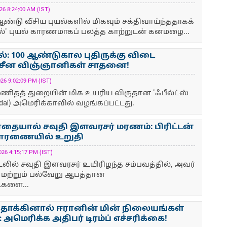
 8:24:00 AM (IST)
ண்டு வீசிய புயல்களில் மிகவும் சக்திவாய்ந்ததாகக்
ுல்' புயல் காரணமாகப் பலத்த காற்றுடன் கனமழை...
ல்: 100 ஆண்டுகால புதிருக்கு விடை
த சீன விஞ்ஞானிகள் சாதனை!
 9:02:09 PM (IST)
ிதத் துறையின் மிக உயரிய விருதான 'ஃபீல்ட்ஸ்
edal) அமெரிக்காவில் வழங்கப்பட்டது.
ையால் சவுதி இளவரசர் மரணம்: பிரிட்டன்
சாரணையில் உறுதி
 4:15:17 PM (IST)
ல் சவுதி இளவரசர் உயிரிழந்த சம்பவத்தில், அவர்
 மற்றும் பல்வேறு ஆபத்தான
களை...
 தாக்கினால் ஈரானின் மின் நிலையங்கள்
: அமெரிக்க அதிபர் டிரம்ப் எச்சரிக்கை!