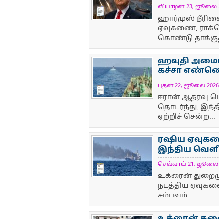
வியாழன் 23, ஜூலை 202
NewsIcon
ஹார்முஸ் நீரிண
ஏவுகணை, ராக்க
கொண்டு தாக்குத
ஹவுதி அமைப்ப
கச்சா எண்ணெ
புதன் 22, ஜூலை 2026 4
NewsIcon
ஈரான் ஆதரவு ப
தொடர்ந்து, இந்
ஏற்றிச் சென்ற...
ரஷிய ஏவுகணைத
இந்திய வெளி
செவ்வாய் 21, ஜூலை 20
NewsIcon
உக்ரைன் துறைமுக
நடத்திய ஏவுகணை
சம்பவம்...
உக்ரைன் தலை