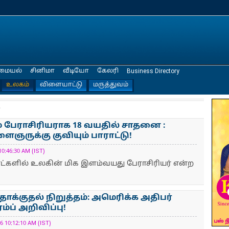
மையல்
சினிமா
வீடியோ
கேலரி
Business Directory
உலகம்
விளையாட்டு
மருத்துவம்
்
 பேராசிரிய​ராக 18 வயதில் சாதனை :
ைஞருக்கு குவியும் பாராட்டு!
0:46:30 AM (IST)
ட்​களில் உலகின் மிக இளம்​வயது பேராசிரியர் என்ற
தாக்குதல் நிறுத்தம்: அமெரிக்க அதிபர்
்ப் அறிவிப்பு!
 10:12:10 AM (IST)