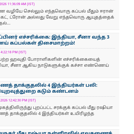
6 11:36:09 AM (IST)
ை வழியே செல்லும் எந்தவொரு கப்பல் மீதும் ஈரான்
ெட், ட்ரோன் அல்லது வேறு எந்தவொரு ஆயுதத்தைக்
ல்...
ினர் எச்சரிக்கை: இந்தியா, சீனா வந்த 3
ய் கப்பல்கள் திசைமாற்றம்!
:22:18 PM (IST)
ெற்ற ஹவுதி போராளிகளின் எச்சரிக்கையைத்
தியா, சீனா ஆகிய நாடுகளுக்குக் கச்சா எண்ணெய்
் தாக்குதலில் 4 இந்தியர்கள் பலி:
யுறவுத்துறை கடும் கண்டனம்
26 12:42:30 PM (IST)
த்திலிருந்து புறப்பட்ட சரக்குக் கப்பல் மீது ரஷியா
த் தாக்குதலில் 4 இந்தியர்கள் உயிரிழந்த
நகர் மீது ரஷ்யா நள்ளிரவில் ஏவுகணைத்