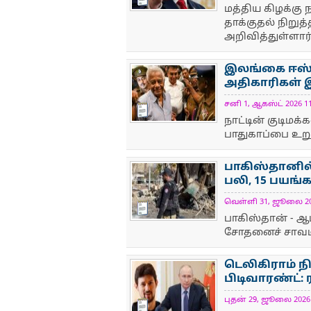
மத்திய கிழக்கு
தாக்குதல் நிறுத
அறிவித்துள்ளார்
இலங்கை ஈஸ்டர
அதிகாரிகள்
சனி 1, ஆகஸ்ட் 2026 11
NewsIcon
நாட்டின் குடிமக
பாதுகாப்பை உறுத
பாகிஸ்தானில் 
பலி, 15 பயங்
வெள்ளி 31, ஜூலை 2026
NewsIcon
பாகிஸ்தான் - ஆ
சோதனைச் சாவடி 
டெலிகிராம் ந
பிடிவாரண்ட்:
புதன் 29, ஜூலை 2026 4
NewsIcon