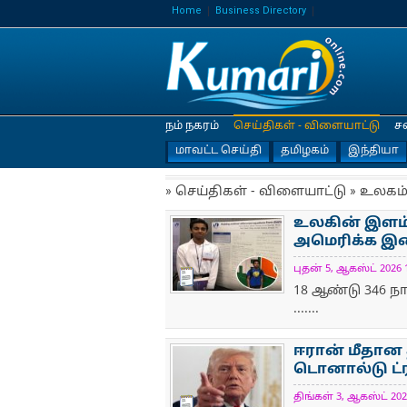
Home
Business Directory
நம் நகரம்
செய்திகள் - விளையாட்டு
ச
மாவட்ட செய்தி
தமிழகம்
இந்தியா
» செய்திகள் - விளையாட்டு » உலகம
உலகின் இளம்
அமெரிக்​க இள
புதன் 5, ஆகஸ்ட் 2026 1
NewsIcon
18 ஆண்டு 346 நா
.......
ஈரான் மீதான 
டொனால்டு ட்ரம
திங்கள் 3, ஆகஸ்ட் 2026
NewsIcon