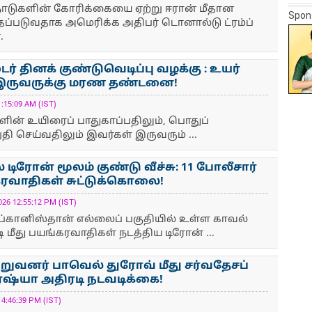
 நாடுகளின் கோரிக்கையை ஏற்று ஈரான் மீதான
Spon
்தப்படுவதாக அமெரிக்க அதிபர் டொனால்டு ட்ரம்ப்
.
் தினக் குண்டுவெடிப்பு வழக்கு : உயர்
 இருவருக்கு மரண தண்டனை!
:15:09 AM (IST)
்களின் உயிரைப் பாதுகாப்பதிலும், பொதுப்
ி செய்வதிலும் இவர்கள் இருவரும் ...
டிரோன் மூலம் குண்டு வீச்சு: 11 போலீசார்
கரவாதிகள் சுட்டுக்கொலை!
 12:55:12 PM (IST)
ப்கானிஸ்தான் எல்லைப் பகுதியில் உள்ள காவல்
மீது பயங்கரவாதிகள் நடத்திய டிரோன் ...
ிறுவனர் பாவெல் துரோவ் மீது சர்வதேசப்
 ரஷ்யா அதிரடி நடவடிக்கை!
:46:39 PM (IST)