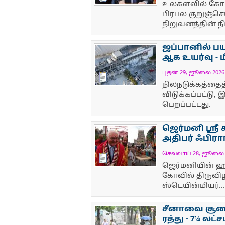
உலகளவில் கோடி
பிரபல குறுஞ்செய
நிறுவனத்தின் நி
ஜப்பானில் பய
ஆக உயர்வு - மீ
புதன் 29, ஜூலை 2026 1
NewsIcon
நிலநடுக்கத்தைத்
விடுக்கப்பட்டு, 
பெறப்பட்டது.
ஜெர்மனி ஸ்ரீ
அதிபர் ஃபிராங
செவ்வாய் 28, ஜூலை 20
NewsIcon
ஜெர்மனியின் ஹாம
கோவில் திருவிழ
ஸ்டெயின்மியர்...
சீனாவை சூறைய
ரத்து - 7¼ லட