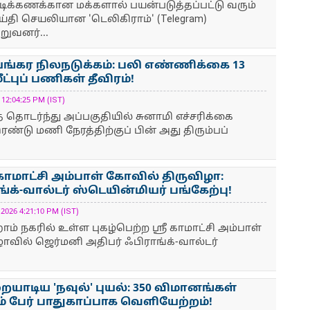
க்கணக்கான மக்களால் பயன்படுத்தப்பட்டு வரும்
்தி செயலியான 'டெலிகிராம்' (Telegram)
றுவனர்...
ங்கர நிலநடுக்கம்: பலி எண்ணிக்கை 13
ட்புப் பணிகள் தீவிரம்!
2:04:25 PM (IST)
 தொடர்ந்து அப்பகுதியில் சுனாமி எச்சரிக்கை
இரண்டு மணி நேரத்திற்குப் பின் அது திரும்பப்
 காமாட்சி அம்பாள் கோவில் திருவிழா:
்க்-வால்டர் ஸ்டெயின்மியர் பங்கேற்பு!
26 4:21:10 PM (IST)
் நகரில் உள்ள புகழ்பெற்ற ஸ்ரீ காமாட்சி அம்பாள்
ாவில் ஜெர்மனி அதிபர் ஃபிராங்க்-வால்டர்
ாடிய 'நவுல்' புயல்: 350 விமானங்கள்
்சம் பேர் பாதுகாப்பாக வெளியேற்றம்!