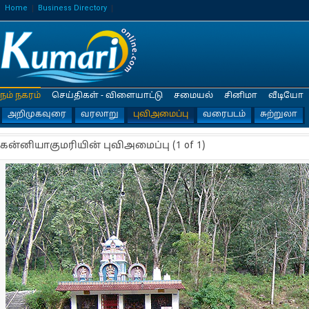
Home
Business Directory
நம் நகரம்
செய்திகள் - விளையாட்டு
சமையல்
சினிமா
வீடியோ
அறிமுகவுரை
வரலாறு
புவிஅமைப்பு
வரைபடம்
சுற்றுலா
கன்னியாகுமரியின் புவிஅமைப்பு (1 of 1)