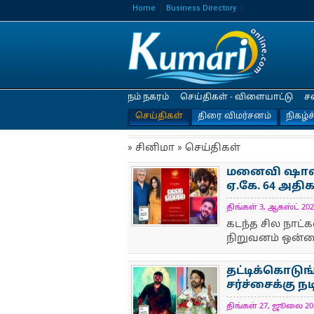
Home
Business Directory
நம் நகரம்
செய்திகள் - விளையாட்டு
ச
செய்திகள்
திரை விமர்சனம்
நிகழ்ச
» சினிமா » செய்திகள்
மனைவி ஷாலினி
ஏ.கே. 64 அதிக
திங்கள் 3, ஆகஸ்ட் 2026
NewsIcon
கடந்த சில நாட
நிறுவனம் ஒன்ற
தட்டிக்கொடுங்க
சர்ச்சைக்கு ந
திங்கள் 27, ஜூலை 2026
NewsIcon