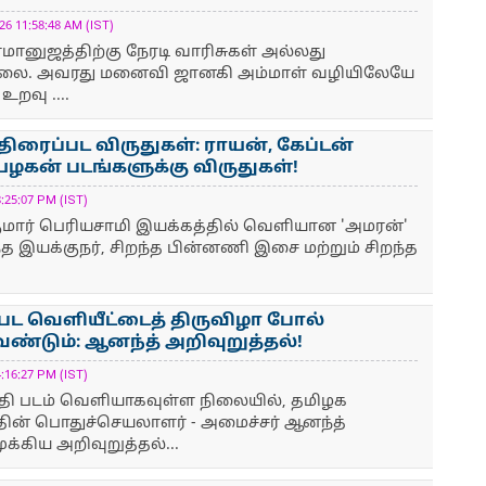
 11:58:48 AM (IST)
னுஜத்திற்கு நேரடி வாரிசுகள் அல்லது
்லை. அவரது மனைவி ஜானகி அம்மாள் வழியிலேயே
 உறவு ....
திரைப்பட விருதுகள்: ராயன், கேப்டன்
்யழகன் படங்களுக்கு விருதுகள்!
25:07 PM (IST)
குமார் பெரியசாமி இயக்கத்தில் வெளியான 'அமரன்'
்த இயக்குநர், சிறந்த பின்னணி இசை மற்றும் சிறந்த
ட வெளியீட்டைத் திருவிழா போல்
்டும்: ஆனந்த் அறிவுறுத்தல்!
16:27 PM (IST)
ேதி படம் வெளியாகவுள்ள நிலையில், தமிழக
தின் பொதுச்செயலாளர் - அமைச்சர் ஆனந்த்
ுக்கிய அறிவுறுத்தல்...