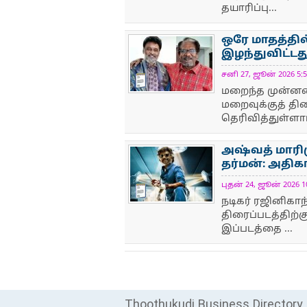
தயாரிப்பு...
ஒரே மாதத்தி
இழந்துவிட்டத
சனி 27, ஜூன் 2026 5:5
NewsIcon
மறைந்த முன்னண
மறைவுக்குத் த
தெரிவித்துள்ளார
அஷ்வத் மாரிமு
தர்மன்: அதிகா
புதன் 24, ஜூன் 2026 10
NewsIcon
நடிகர் ரஜினிகாந
திரைப்படத்திற்கு
இப்படத்தை ...
Thoothukudi Business Directory