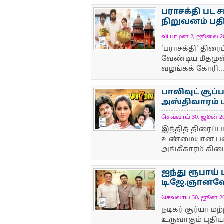
பராசக்தி பட ச
நிறுவனம் பதி
வியாழன் 2, ஜூலை 2026
NewsIcon
'பராசக்தி' திர
வேண்டிய மீதமு
வழங்கக் கோரி..
பாலிவுட் சூ
அஸ்திவாரம் பா
செவ்வாய் 30, ஜூன் 202
NewsIcon
இந்தித் திரைப்ப
உண்மையான படைப்
அங்கீகாரம் கிடை
ஐந்து ரூபாய்
டி.ஜே.ஞானவேல
செவ்வாய் 30, ஜூன் 202
NewsIcon
நடிகர் சூர்யா ம
உருவாகும் புதி