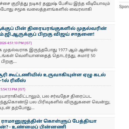
ச்சை குறித்து நடிகர் தனுஷ் பேசிய இந்த வீடியோவும்
Spon
தற்போது சமூக வலைத்தளங்களில் வைரலாகி
்குப் பின் திரையரங்குகளில் முதல்வரின்
எம்.ஜி.ஆருக்குப் பிறகு விஜய் சாதனை!
6 4:51:10 PM (IST)
ழக முதல்வராக இருந்தபோது 1977-ஆம் ஆண்டில்
ங்கள் வெளியானதைத் தொடர்ந்து, சுமார் 50
பிறகு...
ூரி கூட்டணியில் உருவாகியுள்ள ஏழு கடல்
1ல் ரிலீஸ்
:54:13 PM (IST)
யாராகிவிட்டாலும், பல சர்வதேச திரைப்பட
லந்துகொண்டு பல பிரிவுகளில் விருதுகளை வென்று,
ுடன் தற்போது...
ாமானுஜத்தின் கொள்ளுப் பேத்தியா
ந்தன்? - உண்மைப் பின்னணி