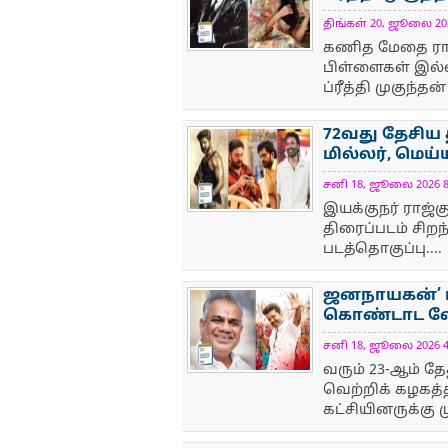
திங்கள் 20, ஜூலை 2026
NewsIcon
கணித மேதை ராமா
பிள்ளைகள் இல
ப்ரீத்தி முகுந்தன்
72வது தேசிய 
மில்லர், மெய
சனி 18, ஜூலை 2026 8:
NewsIcon
இயக்குநர் ராஜ்
திரைப்படம் சிறந
படத்தொகுப்பு....
ஜனநாயகன்’ ப
கொண்டாட வேண
சனி 18, ஜூலை 2026 4:
NewsIcon
வரும் 23-ஆம் த
வெற்றிக் கழகத்
கட்சியினருக்கு ம