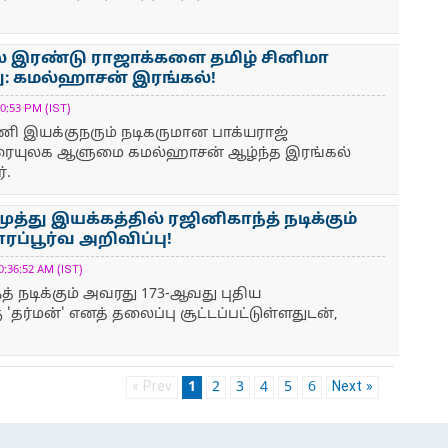
ல் இரண்டு ராஜாக்களை தமிழ் சினிமா
ு: கமல்ஹாசன் இரங்கல்!
0:53 PM (IST)
ி இயக்குநரும் நடிகருமான பாக்யராஜ்
ிரையுலக ஆளுமை கமல்ஹாசன் ஆழ்ந்த இரங்கல்
்.
த்து இயக்கத்தில் ரஜினிகாந்த் நடிக்கும்
ரப்பூர்வ அறிவிப்பு!
:36:52 AM (IST)
்த் நடிக்கும் அவரது 173-ஆவது புதிய
 'தர்மன்' எனத் தலைப்பு சூட்டப்பட்டுள்ளதுடன்,
« Prev
1
2
3
4
5
6
Next »