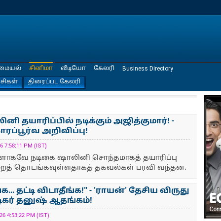
மையல்
சினிமா
வீடியோ
கேலரி
Business Directory
்சிகள்
திரைப்பட கேலரி
 தயாரிப்பில் நடிக்கும் அஜித்குமார்! -
ாரப்பூர்வ அறிவிப்பு!
 7:58:11 PM (IST)
்களாகவே நடிகை ஷாலினி சொந்தமாகத் தயாரிப்பு
ைத் தொடங்கவுள்ளதாகத் தகவல்கள் பரவி வந்தன.
... தட்டி விடாதீங்க!" - 'ராயன்' தேசிய விருது
டிகர் தனுஷ் ஆதங்கம்!
 4:53:22 PM (IST)