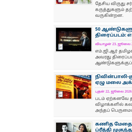
தேசிய விருது சர்
கருத்துகளும் 
வருகின்றன.
50 ஆண்டுகளுக
திரைப்படம்: 
வியாழன் 23, ஜூலை 202
NewsIcon
எம்.ஜி.ஆர் தமி
அவரது திரைப்பட
ஆண்டுகளுக்குப் 
நிவின்பாலி-ச
ஏழு மலை அக்-
புதன் 22, ஜூலை 2026 5
NewsIcon
படம் ஏற்கனவே த
விழாக்களில் க
அந்தப் பெருமைய
கணித மேதை ர
ப்ரீத்தி முகு