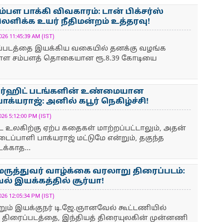
ம்பள பாக்கி விவகாரம்: டான் பிக்சர்ஸ்
லளிக்க உயர் நீதிமன்றம் உத்தரவு!
 11:45:39 AM (IST)
ைப்படத்தை இயக்கிய வகையில் தனக்கு வழங்க
ள்ள சம்பளத் தொகையான ரூ.8.39 கோடியை
.
ப்பர்ஹிட் படங்களின் உண்மையான
க்யராஜ்: அனில் கபூர் நெகிழ்ச்சி!
6 5:12:00 PM (IST)
ட உலகிற்கு ஏற்ப கதைகள் மாற்றப்பட்டாலும், அதன்
பாளி பாக்யராஜ் மட்டுமே என்றும், தகுந்த
க்காத...
 மருத்துவர் வாழ்க்கை வரலாறு திரைப்படம்:
் இயக்கத்தில் சூர்யா!
6 12:05:34 PM (IST)
ற்றும் இயக்குநர் டி.ஜே.ஞானவேல் கூட்டணியில்
ய திரைப்படத்தை, இந்தியத் திரையுலகின் முன்னணி