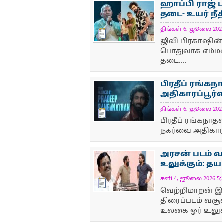
ஹாப்பி ராஜ்
தடை- உயர் நீ
திங்கள் 6, ஜூலை 2026 
NewsIcon
ஜிவி பிரகாஷின
பொதுவாக எம்மன
தடை....
பிரதீப் ரங்கந
அதிகாரப்பூர்வ
திங்கள் 6, ஜூலை 2026 
NewsIcon
பிரதீப் ரங்கநா
நகர்வை அதிகாரப
அரசன் படம் வ
உலுக்கும்: த
சனி 4, ஜூலை 2026 5:3
NewsIcon
வெற்றிமாறன் இயக
திரைப்படம் வச
உலகை ஓர் உலுக்க