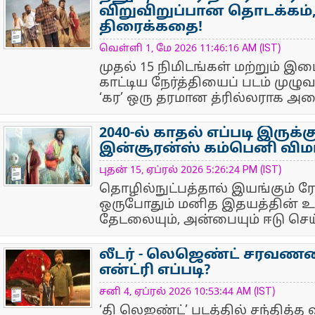
விறுவிறுப்பான தொடக்கம்,
திரைக்கதை!
NewsIcon
வெள்ளி 1, மே 2026 11:46:16 AM (IST)
முதல் 15 நிமிடங்கள் மற்றும் இ
காட்டிய நேர்த்தியைப் படம் முழுவத
‘கர’ ஒரு தரமான த்ரில்லராக அமை
2040-ல் காதல் எப்படி இருக்கு
இன்சூரன்ஸ் கம்பெனி விமர
NewsIcon
புதன் 15, ஏப்ரல் 2026 5:26:24 PM (IST)
தொழில்நுட்பத்தால் இயங்கும் 
ஒருபோதும் மனித இதயத்தின்
தேடலையும், அன்பையும் ஈடு செய்
லீடர் - லெஜெண்ட் சரவணனி
என்ட்ரி எப்படி?
NewsIcon
சனி 4, ஏப்ரல் 2026 10:53:44 AM (IST)
‘தி லெஜண்ட்’ படத்தில் சந்தித்