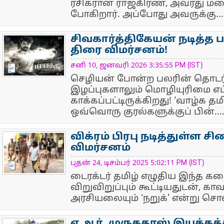
ரசிகரான ராஜ்கிரண், அவரது மறை
போகிறார். அப்போது அவருக்கு...
சிவகார்த்திகேயன் நடித்த ப
திரை விமர்சனம்!
NewsIcon
சனி 10, ஜனவரி 2026 3:35:55 PM (IST)
செழியன் போன்ற பலரின் தொடர்
இழப்புகளாலும் மொழியுரிமை எப
காக்கப்பட்டிருக்கிறது! ‘வாழ்க தம
ஒவ்வொரு குரல்களுக்குப் பின்...
விக்ரம் பிரபு நடித்துள்ள ச
விமர்சனம்
NewsIcon
புதன் 24, டிசம்பர் 2025 5:02:11 PM (IST)
டைரக்டர் தமிழ் எழுதிய இந்த கதை
விறுவிறுப்பும் கூட்டியதுடன், க
அரசியலையும் ‘நறுக்' என்று சொல்ல
ஏ.ஆர். முருகதாஸ் இயக்கத்