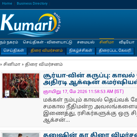
Home
Business Directory
நம் நகரம்
செய்திகள் - விளையாட்டு
சமையல்
சினிமா
வீடியோ
செய்திகள்
திரை விமர்சனம்
நிகழ்ச்சிகள்
திரைப்பட கேலரி
» சினிமா » திரை விமர்சனம்
சூர்யா-வின் கருப்பு: காவல
அதிரடி ஆக்‌ஷன் கமர்ஷியல்
NewsIcon
ஞாயிறு 17, மே 2026 11:58:53 AM (IST)
மக்கள் நம்பும் காவல் தெய்வக் க
சமகால நீதிமன்ற அவலங்களையும
இணைத்து, ரசிகர்களுக்கு ஒரு ச
ஆக்சன்...
தனுஷின் கர திரை விமர்ச