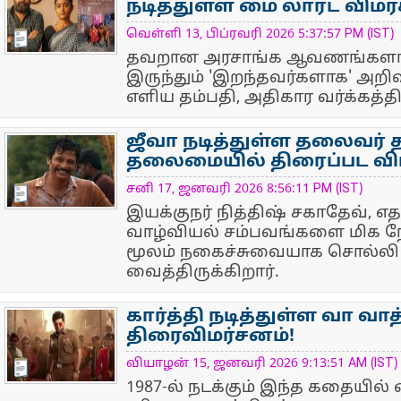
நடித்துள்ள மை லார்ட் விமர
NewsIcon
வெள்ளி 13, பிப்ரவரி 2026 5:37:57 PM (IST)
தவறான அரசாங்க ஆவணங்களால
இருந்தும் 'இறந்தவர்களாக' அறிவ
எளிய தம்பதி, அதிகார வர்க்கத்தின்
ஜீவா நடித்துள்ள தலைவர் த
தலைமையில் திரைப்பட விம
NewsIcon
சனி 17, ஜனவரி 2026 8:56:11 PM (IST)
இயக்குநர் நித்திஷ் சகாதேவ், எ
வாழ்வியல் சம்பவங்களை மிக நே
மூலம் நகைச்சுவையாக சொல்லி 
வைத்திருக்கிறார்.
கார்த்தி நடித்துள்ள வா வாத
திரைவிமர்சனம்!
NewsIcon
வியாழன் 15, ஜனவரி 2026 9:13:51 AM (IST)
1987-ல் நடக்கும் இந்த கதையில் 