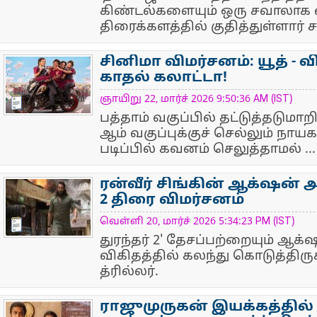
கிண்டல்களையும் ஒரு சவாலாக ஏற
திரைக்களத்தில் குதித்துள்ளார்
சினிமா விமர்சனம்: யூத் - 
காதல் கலாட்டா!
NewsIcon
ஞாயிறு 22, மார்ச் 2026 9:50:36 AM (IST)
பத்தாம் வகுப்பில் தட்டுத்தடுமாறி
ஆம் வகுப்புக்குச் செல்லும் நா
படிப்பில் கவனம் செலுத்தாமல் ...
ரன்வீர் சிங்கின் ஆக்‌ஷன் அ
2 திரை விமர்சனம்
NewsIcon
வெள்ளி 20, மார்ச் 2026 5:34:23 PM (IST)
துரந்தர் 2' தேசப்பற்றையும் ஆக
விகிதத்தில் கலந்து கொடுத்திரு
த்ரில்லர்.
ராஜுமுருகன் இயக்கத்தில் 