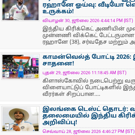
ரஹானே ஓய்வு: வீடியோ வெ
உருக்கம்!
NewsIcon
வியாழன் 30, ஜூலை 2026 4:44:14 PM (IST)
இந்திய கிரிக்கெட் அணியின் மு
முன்னணி விக்கெட் பேட்டருமா
ரஹானே (38), சர்வதேச மற்றும் 
காமன்வெல்த் போட்டி 2026: 
சாதனை!
NewsIcon
புதன் 29, ஜூலை 2026 11:18:45 AM (IST)
கிளாஸ்கோவில் நடைபெற்று வரும
விளையாட்டுப் போட்டிகளில் இந
வீரர்கள் சிறப்பான....
இலங்கை டெஸ்ட் தொடர்: ஷ
தலைமையில் இந்திய கிரி
அறிவிப்பு!
NewsIcon
செவ்வாய் 28, ஜூலை 2026 4:46:27 PM (IST)