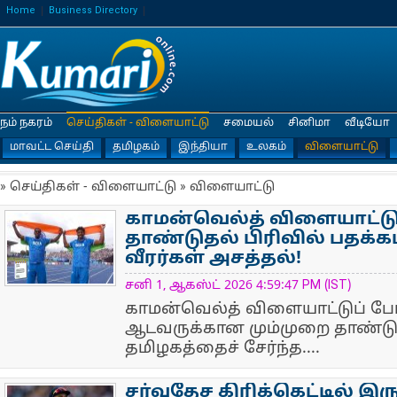
Home
Business Directory
நம் நகரம்
செய்திகள் - விளையாட்டு
சமையல்
சினிமா
வீடியோ
மாவட்ட செய்தி
தமிழகம்
இந்தியா
உலகம்
விளையாட்டு
» செய்திகள் - விளையாட்டு » விளையாட்டு
காமன்வெல்த் விளையாட்டு
தாண்டுதல் பிரிவில் பதக்
வீரர்கள் அசத்தல்!
NewsIcon
சனி 1, ஆகஸ்ட் 2026 4:59:47 PM (IST)
காமன்வெல்த் விளையாட்டுப் போட
ஆடவருக்கான மும்முறை தாண்டுத
தமிழகத்தைச் சேர்ந்த....
சர்வதேச கிரிக்கெட்டில் இ