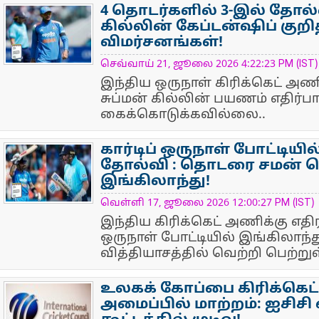
4 தொடர்களில் 3-இல் தோல்வ
கில்லின் கேப்டன்ஷிப் குறித
விமர்சனங்கள்!
NewsIcon
செவ்வாய் 21, ஜூலை 2026 4:22:23 PM (IST)
இந்திய ஒருநாள் கிரிக்கெட் அண
சுப்மன் கில்லின் பயணம் எதிர்பா
கைக்கொடுக்கவில்லை..
கார்டிப் ஒருநாள் போட்டியி
தோல்வி : தொடரை சமன் ச
இங்கிலாந்து!
NewsIcon
வெள்ளி 17, ஜூலை 2026 12:00:27 PM (IST)
இந்திய கிரிக்கெட் அணிக்கு எ
ஒருநாள் போட்டியில் இங்கிலாந்த
வித்தியாசத்தில் வெற்றி பெற்றுள
உலகக் கோப்பை கிரிக்கெட்
அமைப்பில் மாற்றம்: ஐசிசி