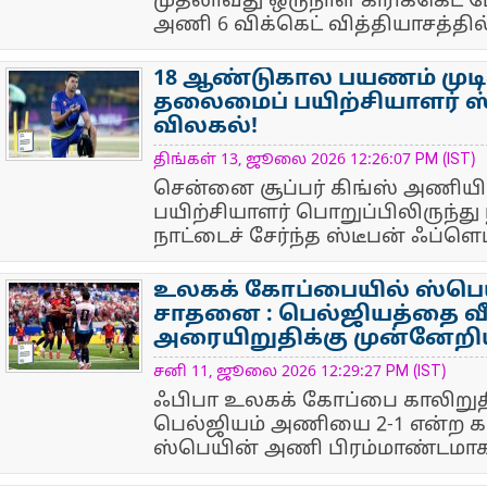
முதலாவது ஒருநாள் கிரிக்கெட் ப
அணி 6 விக்கெட் வித்தியாசத்தில் 
18 ஆண்டுகால பயணம் முடிவ
தலைமைப் பயிற்சியாளர் ஸ்
விலகல்!
NewsIcon
திங்கள் 13, ஜூலை 2026 12:26:07 PM (IST)
சென்னை சூப்பர் கிங்ஸ் அணி
பயிற்சியாளர் பொறுப்பிலிருந்து 
நாட்டைச் சேர்ந்த ஸ்டீபன் ஃப்ளெ
உலகக் கோப்பையில் ஸ்பெய
சாதனை : பெல்ஜியத்தை வீழ
அரையிறுதிக்கு முன்னேறி
NewsIcon
சனி 11, ஜூலை 2026 12:29:27 PM (IST)
ஃபிபா உலகக் கோப்பை காலிறுதிச
பெல்ஜியம் அணியை 2-1 என்ற கண
ஸ்பெயின் அணி பிரம்மாண்டமாக 