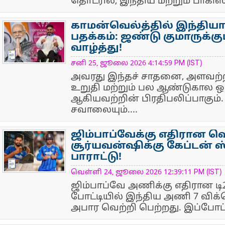
தொடரில், இந்திய மற்றும் பாகிஸ
காமன்வெல்த்தில் இந்தியாவ
பதக்கம்: ஜண்டு குமாருக்கு
வாழ்த்து!
NewsIcon
சனி 25, ஜூலை 2026 4:14:59 PM (IST)
அவரது இந்தச் சாதனை, அளவற
உறுதி மற்றும் பல ஆண்டுகால ஒ
ஆகியவற்றின் பிரதிபலிப்பாகும
சவாலையும்....
ஜிம்பாப்வேக்கு எதிரான வ
சூர்யவன்ஷிக்கு கேப்டன் 
பாராட்டு!
NewsIcon
வெள்ளி 24, ஜூலை 2026 12:39:11 PM (IST)
ஜிம்பாப்வே அணிக்கு எதிரான டி2
போட்டியில் இந்திய அணி 7 விக்க
அபார வெற்றி பெற்றது. இப்போட்ட