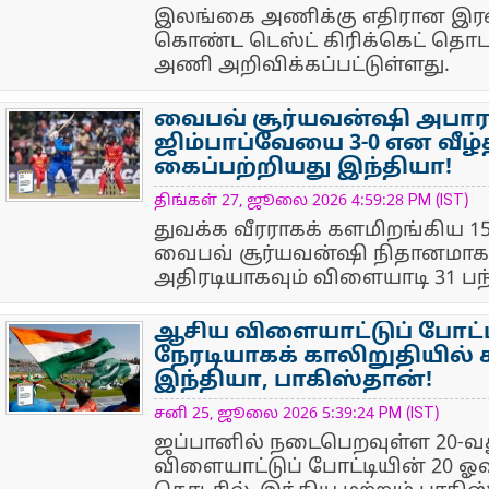
இலங்கை அணிக்கு எதிரான இரண
கொண்ட டெஸ்ட் கிரிக்கெட் தொட
அணி அறிவிக்கப்பட்டுள்ளது.
வைபவ் சூர்யவன்ஷி அபாரம
ஜிம்பாப்வேயை 3-0 என வீழ
கைப்பற்றியது இந்தியா!
NewsIcon
திங்கள் 27, ஜூலை 2026 4:59:28 PM (IST)
துவக்க வீரராகக் களமிறங்கிய 15
வைபவ் சூர்யவன்ஷி நிதானமாக
அதிரடியாகவும் விளையாடி 31 பந
ஆசிய விளையாட்டுப் போட்டி
நேரடியாகக் காலிறுதியில்
இந்தியா, பாகிஸ்தான்!
NewsIcon
சனி 25, ஜூலை 2026 5:39:24 PM (IST)
ஜப்பானில் நடைபெறவுள்ள 20-வ
விளையாட்டுப் போட்டியின் 20 ஓவர