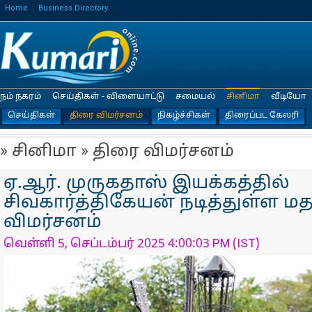
Home
Business Directory
நம் நகரம்
செய்திகள் - விளையாட்டு
சமையல்
சினிமா
வீடியோ
செய்திகள்
திரை விமர்சனம்
நிகழ்ச்சிகள்
திரைப்பட கேலரி
» சினிமா » திரை விமர்சனம்
ஏ.ஆர். முருகதாஸ் இயக்கத்தில்
சிவகார்த்திகேயன் நடித்துள்ள ம
விமர்சனம்
வெள்ளி 5, செப்டம்பர் 2025 4:00:03 PM (IST)