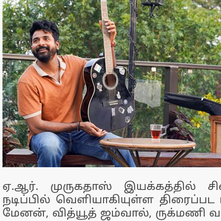
ஏ.ஆர். முருகதாஸ் இயக்கத்தில் சி
நடிப்பில் வெளியாகியுள்ள திரைப்ப
மேனன், வித்யூத் ஜம்வால், ருக்மணி வச