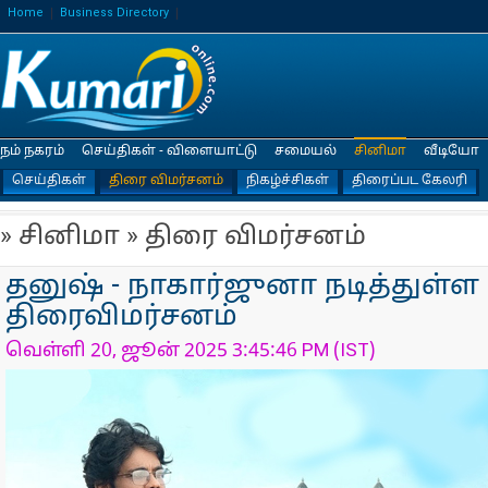
Home
Business Directory
நம் நகரம்
செய்திகள் - விளையாட்டு
சமையல்
சினிமா
வீடியோ
செய்திகள்
திரை விமர்சனம்
நிகழ்ச்சிகள்
திரைப்பட கேலரி
» சினிமா » திரை விமர்சனம்
தனுஷ் - நாகார்ஜுனா நடித்துள்ள
திரைவிமர்சனம்
வெள்ளி 20, ஜூன் 2025 3:45:46 PM (IST)