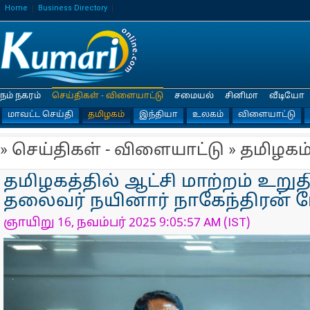
Home
Business Directory
நம் நகரம்
செய்திகள் - விளையாட்டு
சமையல்
சினிமா
வீடியோ
மாவட்ட செய்தி
தமிழகம்
இந்தியா
உலகம்
விளையாட்டு
» செய்திகள் - விளையாட்டு » தமிழகம
தமிழகத்தில் ஆட்சி மாற்றம் உறுத
தலைவர் நயினார் நாகேந்திரன் பே
ஞாயிறு 16, நவம்பர் 2025 9:05:57 AM (IST)