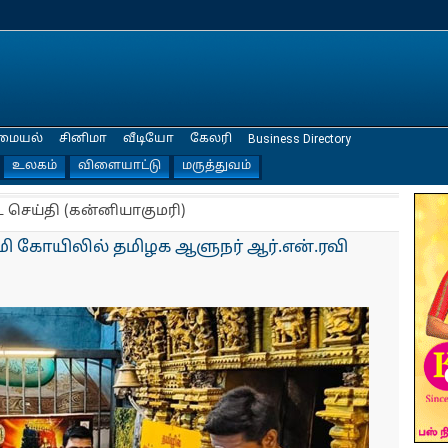
மையல்
சினிமா
வீடியோ
கேலரி
Business Directory
உலகம்
விளையாட்டு
மருத்துவம்
ட செய்தி (கன்னியாகுமரி)
மி கோயிலில் தமிழக ஆளுநர் ஆர்.என்.ரவி