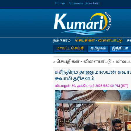
Home
Business Directory
நம் நகரம்
செய்திகள் - விளையாட்டு
ச
மாவட்ட செய்தி
தமிழகம்
இந்தியா
» செய்திகள் - விளையாட்டு » மாவட்
சுசீந்திரம் தாணுமாலயன் சுவா
சுவாமி தரிசனம்
வியாழன் 30, அக்டோபர் 2025 5:32:00 PM (IST)