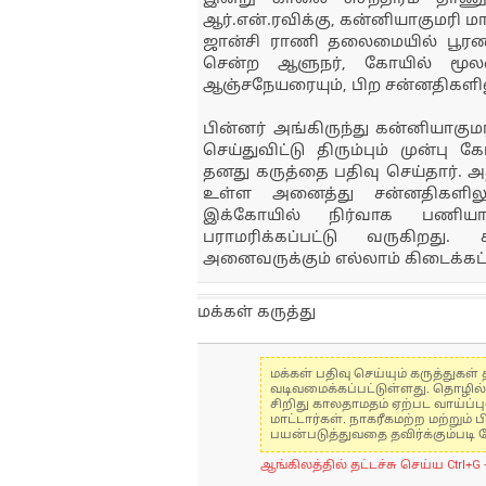
ஆர்.என்.ரவிக்கு, கன்னியாகும
ஜான்சி ராணி தலைமையில் பூரண 
சென்ற ஆளுநர், கோயில் மூலஸ்
ஆஞ்சநேயரையும், பிற சன்னதிகளிலும
பின்னர் அங்கிருந்து கன்னியாகும
செய்துவிட்டு திரும்பும் முன்பு
தனது கருத்தை பதிவு செய்தார். அ
உள்ள அனைத்து சன்னதிகளிலும
இக்கோயில் நிர்வாக பணியா
பராமரிக்கப்பட்டு வருகிறத
அனைவருக்கும் எல்லாம் கிடைக்கட்டு
மக்கள் கருத்து
மக்கள் பதிவு செய்யும் கருத்து
வடிவமைக்கப்பட்டுள்ளது. தொழில
சிறிது காலதாமதம் ஏற்பட வாய்ப்ப
மாட்டார்கள். நாகரீகமற்ற மற்றும
பயன்படுத்துவதை தவிர்க்கும்படி 
ஆங்கிலத்தில் தட்டச்சு செய்ய Ctrl+G 