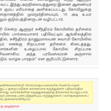
ரி மாவட்ட இந்து அறநிலையத்துறை இணை ஆணையர்
கும்ப மரியாதை அளிக்கப்பட்டது. கோயிலுக்கு
தானத்தில் மும்மூர்தியையும், 18 அடி உயர
் குடும்பத்தினருடன் வழிபட்டார்.
ரி சென்ற ஆளுநர் சுசீந்திரம் கோயிலில் தரிசனம்
 கோயில் பார்வையாளர் பதிவேட்டில் ஆங்கிலத்தில்
தில், சுசீந்திரம் தாணுமாலயன் சுவாமி கோயிலில்
் எனக்கு சிறப்பான தரிசனம் கிடைத்தது.
ளர்களின் உழைப்பால் கோயில் சிறப்பாக
ு. சிவனாகிய அந்த பரமேஸ்வரன் அருளால்
ம். வாழ்க பாரதம்!” என குறிப்பிட்டுள்ளார்.
கள் தணிக்கையின்றி பிரசுரமாகும் வகையில் மென்பொருள்
்நுட்ப குறைபாடுகள் காரணமாக கருத்துக்கள் பதிவாவதில்
ுள்ளது. வாசகர்களின் கருத்துக்களுக்கு நிர்வாகம் பொறுப்பாக
் பிறர் மனதை புண்படுத்தகூடிய கருத்துகளை / வார்த்தைகளைப்
கேட்டுக்கொள்கிறோம்.
-ஐ அழுத்தவும்.