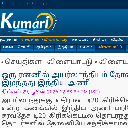
Home
Business Directory
நம் நகரம்
செய்திகள் - விளையாட்டு
சமையல்
சினிமா
வீடியோ
மாவட்ட செய்தி
தமிழகம்
இந்தியா
உலகம்
விளையாட்டு
» செய்திகள் - விளையாட்டு » விளைய
ஒரு ரன்னில் அயர்லாந்திடம் தே
இழந்தது இந்திய அணி!
திங்கள் 29, ஜூன் 2026 12:33:39 PM (IST)
அயர்லாந்துக்கு எதிரான டி20 கிரிக்
என்ற கணக்கில் இந்திய அணி பறிக
சர்வதேச டி20 கிரிக்கெட்டில் தொடர்ந்த
தொடர்களில் தோல்வியே சந்திக்காமல்