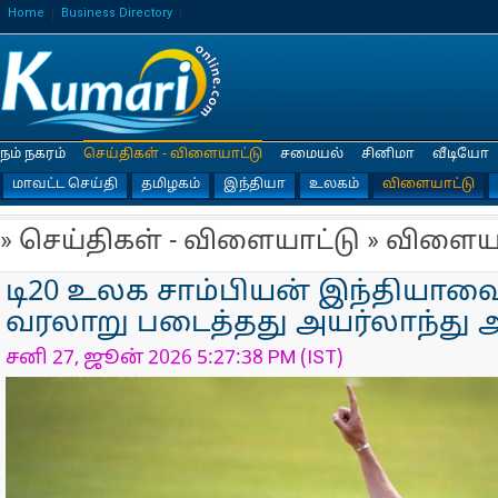
Home
Business Directory
நம் நகரம்
செய்திகள் - விளையாட்டு
சமையல்
சினிமா
வீடியோ
மாவட்ட செய்தி
தமிழகம்
இந்தியா
உலகம்
விளையாட்டு
» செய்திகள் - விளையாட்டு » விளைய
டி20 உலக சாம்பியன் இந்தியாவை 
வரலாறு படைத்தது அயர்லாந்து
சனி 27, ஜூன் 2026 5:27:38 PM (IST)