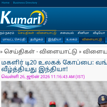
Home
Business Directory
நம் நகரம்
செய்திகள் - விளையாட்டு
சமையல்
சினிமா
வீடியோ
மாவட்ட செய்தி
தமிழகம்
இந்தியா
உலகம்
விளையாட்டு
» செய்திகள் - விளையாட்டு » விளைய
மகளிர் டி20 உலகக் கோப்பை: வ
வீழ்த்தியது இந்தியா!
வெள்ளி 26, ஜூன் 2026 11:16:43 AM (IST)