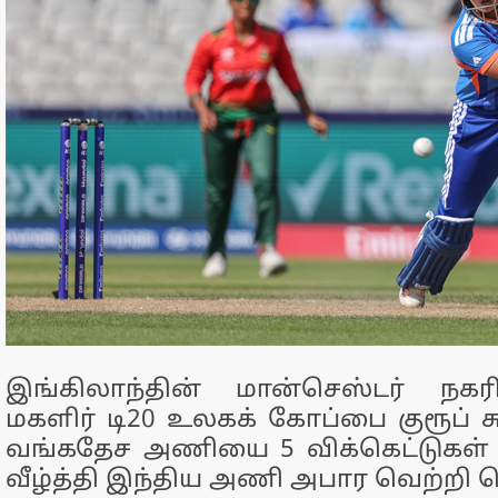
இங்கிலாந்தின் மான்செஸ்டர் நக
மகளிர் டி20 உலகக் கோப்பை குரூப் சுற
வங்கதேச அணியை 5 விக்கெட்டுகள் வ
வீழ்த்தி இந்திய அணி அபார வெற்றி ப