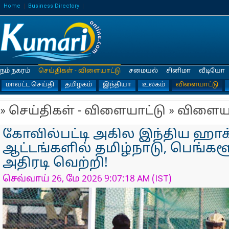
Home
Business Directory
நம் நகரம்
செய்திகள் - விளையாட்டு
சமையல்
சினிமா
வீடியோ
மாவட்ட செய்தி
தமிழகம்
இந்தியா
உலகம்
விளையாட்டு
» செய்திகள் - விளையாட்டு » விளைய
கோவில்பட்டி அகில இந்திய ஹாக்க
ஆட்டங்களில் தமிழ்நாடு, பெங்க
அதிரடி வெற்றி!
செவ்வாய் 26, மே 2026 9:07:18 AM (IST)