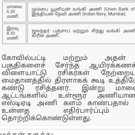
மாலை
மும்பை யூனியன் வங்கி அணி (Union Bank of 
6.30
இந்தியன் நேவி அணி (Indian Navy, Mumbai).
மணி
இரவு
ஜலந்தர் பஞ்சாப் மற்றும் சிந்து வங்கி அணி
8.30
கிரீன் அணி.
மணி
கோவில்பட்டி மற்றும் அதன் சு
பகுதிகளைச் சேர்ந்த ஆயிரக்கண
விளையாட்டு ரசிகர்கள் நேற்ற
மைதானத்தில் திரளாகக் கூடி உத்திய
கண்டு ரசித்தனர். இன்று மால
ஆட்டங்களில் உள்ளூர் அணியான
எஸ்டிஏடி அணி களம் காண்பதால் 
உன்னத எதிர்பார்ப்பும் விற
தொற்றிக்கொண்டுள்ளது.