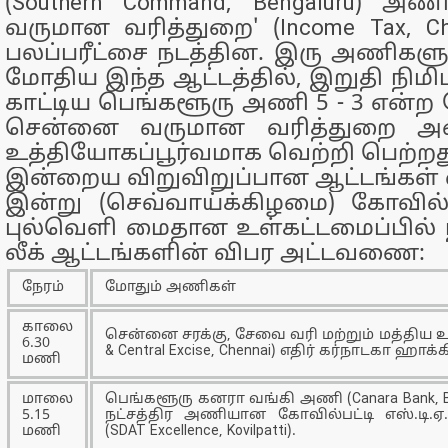
(Southern Command, Bengaluru) அண
வருமான வரித்துறை' (Income Tax, Ch
பலப்பரீட்சை நடத்தின. இரு அணிகளு
மோதிய இந்த ஆட்டத்தில், இறுதி நிமி
காட்டிய பெங்களூரு அணி 5 - 3 என்ற
சென்னை வருமான வரித்துறை அண
உத்தியோகப்பூர்வமாக வெற்றி பெற்றத
இன்றைய விறுவிறுப்பான ஆட்டங்கள் வ
இன்று (செவ்வாய்க்கிழமை) கோவில்
புல்வெளி மைதான உள்கட்டமைப்பில
லீக் ஆட்டங்களின் விபர அட்டவணை:
நேரம்
மோதும் அணிகள்
காலை
சென்னை சரக்கு, சேவை வரி மற்றும் மத்திய உ
6.30
& Central Excise, Chennai) எதிர் கர்நாடகா ஹா
மணி
மாலை
பெங்களூரு கனரா வங்கி அணி (Canara Bank, Ben
5.15
நட்சத்திர அணியான கோவில்பட்டி எஸ்.டி.
மணி
(SDAT Excellence, Kovilpatti).