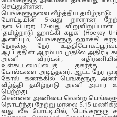
பெங்களூரு அணிகள் தங்களது வெற்
செய்துள்ளன.
பெங்களூருவை வீழ்த்திய தமிழ்நாடு:
போட்டியின் 5-வது நாளான நேற
நடைபெற்ற 17-வது விறுவிறுப்பான லீ
'தமிழ்நாடு ஹாக்கி கழக' (Hockey Unit
அணியும், 'பெங்களூரு ஹாக்கி கர்
நேருக்கு நேர் உத்தியோகப்பூர
ஆட்டத்தின் ஆரம்பம் முதலே அதிரடி கா
அணி வீரர்கள், எதிரணியின
உள்கட்டமைப்பைத் தகர்த்து அடு
கோல்களை அடித்தனர். ஆட்ட நேர முடிவ
கோல் கணக்கில் பெங்களூரு அணிய
வீழ்த்தி தமிழ்நாடு அணி அபார 
பெற்றது.
சென்னை அணியை வென்ற பெங்களூ
தொடர்ந்து நேற்று மாலை 5.15 மணிக்க
வது லீக் போட்டியில், 'பெங்களூரு ச