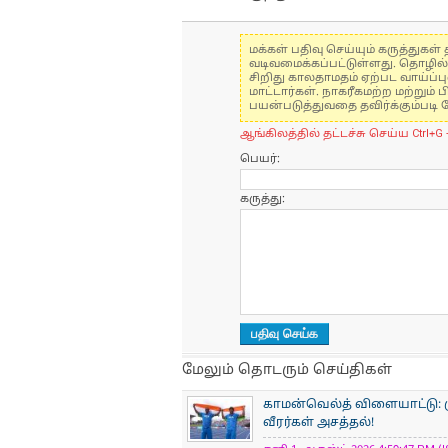
மக்கள் பதிவு செய்யும் கருத்து
வடிவமைக்கப்பட்டுள்ளது. தொழில
சிறிது காலதாமதம் ஏற்பட வாய்ப்ப
மாட்டார்கள். நாகரீகமற்ற மற்றும
பயன்படுத்துவதை தவிர்க்கும்படி 
ஆங்கிலத்தில் தட்டச்சு செய்ய Ctrl+G 
பெயர்:
கருத்து:
மேலும் தொடரும் செய்திகள்
காமன்வெல்த் விளையாட்டு: ம
வீரர்கள் அசத்தல்!