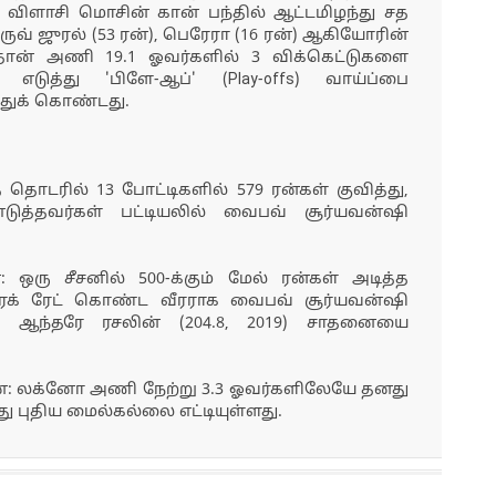
ர்) விளாசி மொசின் கான் பந்தில் ஆட்டமிழந்து சத
ருவ் ஜுரல் (53 ரன்), பெரேரா (16 ரன்) ஆகியோரின்
தான் அணி 19.1 ஓவர்களில் 3 விக்கெட்டுகளை
எடுத்து 'பிளே-ஆப்' (Play-offs) வாய்ப்பை
துக் கொண்டது.
தொடரில் 13 போட்டிகளில் 579 ரன்கள் குவித்து,
டுத்தவர்கள் பட்டியலில் வைபவ் சூர்யவன்ஷி
ஒரு சீசனில் 500-க்கும் மேல் ரன்கள் அடித்த
்ரைக் ரேட் கொண்ட வீரராக வைபவ் சூர்யவன்ஷி
த்து ஆந்தரே ரசலின் (204.8, 2019) சாதனையை
: லக்னோ அணி நேற்று 3.3 ஓவர்களிலேயே தனது
ு புதிய மைல்கல்லை எட்டியுள்ளது.