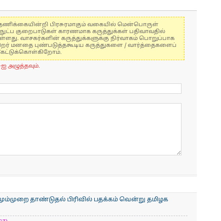
கள் தணிக்கையின்றி பிரசுரமாகும் வகையில் மென்பொருள்
்நுட்ப குறைபாடுகள் காரணமாக கருத்துக்கள் பதிவாவதில்
ுள்ளது. வாசகர்களின் கருத்துக்களுக்கு நிர்வாகம் பொறுப்பாக
் பிறர் மனதை புண்படுத்தகூடிய கருத்துகளை / வார்த்தைகளைப்
கேட்டுக்கொள்கிறோம்.
-ஐ அழுத்தவும்.
ும்முறை தாண்டுதல் பிரிவில் பதக்கம் வென்று தமிழக