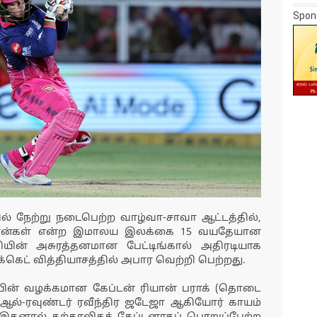
Spon
ரில் நேற்று நடைபெற்ற வாழ்வா-சாவா ஆட்டத்தில்,
 ரன்கள் என்ற இமாலய இலக்கை 15 வயதேயான
யின் அசுரத்தனமான பேட்டிங்கால் அதிரடியாக
்கெட் வித்தியாசத்தில் அபார வெற்றி பெற்றது.
யின் வழக்கமான கேப்டன் ரியான் பராக் (தொடை
ி ஆல்-ரவுண்டர் ரவீந்திர ஜடேஜா ஆகியோர் காயம்