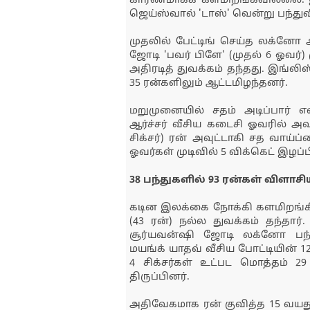
காரணமாகக் களமிறங்கவில்லை. இ
ஜெய்ஸ்வால் 'டாஸ்' வென்று பந்துவீ
முதலில் பேட்டிங் செய்த லக்னோ 
ஜோடி 'பவர் பிளே' (முதல் 6 ஓவர்) 
அதிரடித் துவக்கம் தந்தது. இங்லிஸ்
35 ரன்களிலும் ஆட்டமிழந்தனர்.
மறுமுனையில் சதம் அடிப்பார் என்
ஆர்ச்சர் வீசிய கடைசி ஓவரில் அவச
சிக்சர்) ரன் அவுட்டாகி சத வாய்
ஓவர்கள் முடிவில் 5 விக்கெட் இழப்பி
38 பந்துகளில் 93 ரன்கள் விளாச
கடின இலக்கை நோக்கி களமிறங்கி
(43 ரன்) நல்ல துவக்கம் தந்தார்
சூர்யவன்ஷி ஜோடி லக்னோ பந்துவ
மயங்க் யாதவ் வீசிய போட்டியின்
4 சிக்சர்கள் உட்பட மொத்தம் 2
திருப்பினர்.
அதிவேகமாக ரன் குவித்த 15 வயது