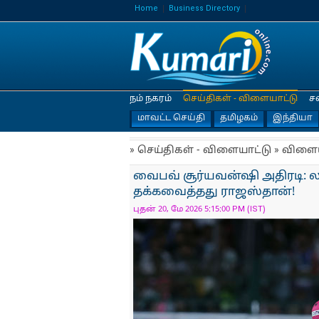
Home
Business Directory
நம் நகரம்
செய்திகள் - விளையாட்டு
ச
மாவட்ட செய்தி
தமிழகம்
இந்தியா
» செய்திகள் - விளையாட்டு » விளை
வைபவ் சூர்யவன்ஷி அதிரடி: ல
தக்கவைத்தது ராஜஸ்தான்!
புதன் 20, மே 2026 5:15:00 PM (IST)