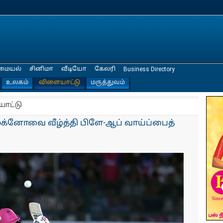
மையல்
சினிமா
வீடியோ
கேலரி
Business Directory
உலகம்
விளையாட்டு
மருத்துவம்
யாட்டு
க்னோவை வீழ்த்தி பிளே-ஆப் வாய்ப்பைத்