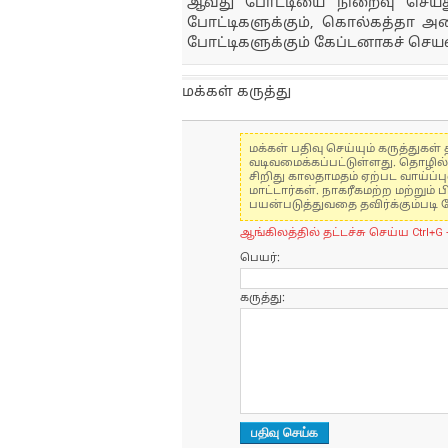
ஆவது போட்டியை நிறைவு செய்த
போட்டிகளுக்கும், கொல்கத்தா அணி
போட்டிகளுக்கும் கேப்டனாகச் செயல்
மக்கள் கருத்து
மக்கள் பதிவு செய்யும் கருத்து
வடிவமைக்கப்பட்டுள்ளது. தொழில
சிறிது காலதாமதம் ஏற்பட வாய்ப்ப
மாட்டார்கள். நாகரீகமற்ற மற்றும
பயன்படுத்துவதை தவிர்க்கும்படி 
ஆங்கிலத்தில் தட்டச்சு செய்ய Ctrl+G 
பெயர்:
கருத்து: