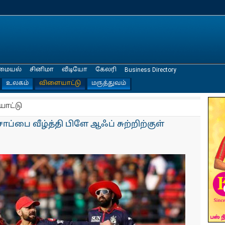
மையல்
சினிமா
வீடியோ
கேலரி
Business Directory
உலகம்
விளையாட்டு
மருத்துவம்
யாட்டு
ப்பை வீழ்த்தி பிளே ஆஃப் சுற்றிற்குள்