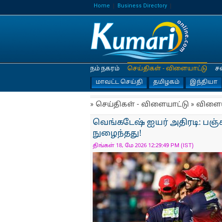
Home
Business Directory
நம் நகரம்
செய்திகள் - விளையாட்டு
ச
மாவட்ட செய்தி
தமிழகம்
இந்தியா
» செய்திகள் - விளையாட்டு » விளை
வெங்கடேஷ் ஐயர் அதிரடி: பஞ்சா
நுழைந்தது!
திங்கள் 18, மே 2026 12:29:49 PM (IST)