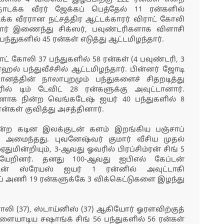
க்க வீரர் ஜேக்கப் பெத்தேல் 11 ரன்களில்
்க வீரரான நட்சத்திர ஆட்டக்காரர் விராட் கோலி
யோர் இணைந்து சிக்ஸர், பவுண்டரிகளாக விளாசி
ந்துகளில் 45 ரன்கள் எடுத்து ஆட்டமிழந்தார்.
 கோலி 37 பந்துகளில் 58 ரன்கள் (4 பவுண்டரி, 3
ாஹல் பந்துவீச்சில் ஆட்டமிழந்தார். பின்னர் ஜோடி
த்தின் நாலாபுறமும் பந்துகளைச் சிதறடித்து
ல் டிம் டேவிட் 28 ரன்களுக்கு அவுட்டானார்.
ாக நின்ற வெங்கடேஷ் ஐயர் 40 பந்துகளில் 8
ரன்கள் குவித்து அசத்தினார்.
என்ற கடின இலக்குடன் களம் இறங்கிய பஞ்சாப்
 அமைந்தது. புவனேஷ்வர் குமார் வீசிய முதல்
ுமின்றியும், 3-ஆவது ஓவரில் பிரப்சிம்ரன் சிங் 5
ியேறினர். தனது 100-ஆவது ஐபிஎல் கேப்டன்
டன் ஸ்ரேயஸ் ஐயர் 1 ரன்னில் அவுட்டாகி
ப் அணி 19 ரன்களுக்கே 3 விக்கெட்டுகளை இழந்து
லி (37), ஸ்டாய்னிஸ் (37) ஆகியோர் ஓரளவிற்குத்
விளையாடிய சஷாங்க் சிங் 56 பந்துகளில் 56 ரன்கள்