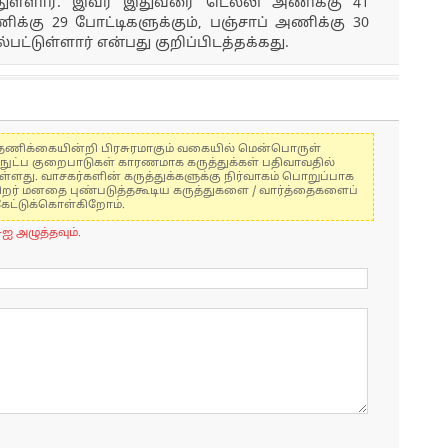
ுள்ளார். இவர் இதுவரை டெல்லி அணிக்கு 41
க்கு 29 போட்டிகளுக்கும், பஞ்சாப் அணிக்கு 30
பட்டுள்ளார் என்பது குறிப்பிடத்தக்கது.
கள் தணிக்கையின்றி பிரசுரமாகும் வகையில் மென்பொருள்
்நுட்ப குறைபாடுகள் காரணமாக கருத்துக்கள் பதிவாவதில்
ுள்ளது. வாசகர்களின் கருத்துக்களுக்கு நிர்வாகம் பொறுப்பாக
் பிறர் மனதை புண்படுத்தகூடிய கருத்துகளை / வார்த்தைகளைப்
கேட்டுக்கொள்கிறோம்.
-ஐ அழுத்தவும்.