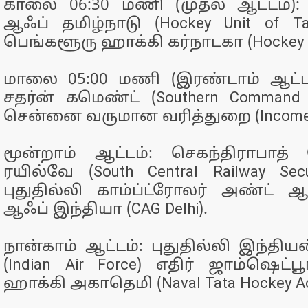
காலை 06:30 மணி (முதல் ஆட்டம்):
ஆஃப் தமிழ்நாடு (Hockey Unit of Ta
பெங்களூரு ஹாக்கி கர்நாடகா (Hockey K
மாலை 05:00 மணி (இரண்டாம் ஆட்டம
சதர்ன் கமெண்ட் (Southern Command B
சென்னை வருமான வரித்துறை (Income T
மூன்றாம் ஆட்டம்: செகந்திராபாத்
ரயில்வே (South Central Railway Secu
புதுதில்லி காம்ப்ட்ரோலர் அண்ட் ஆ
ஆஃப் இந்தியா (CAG Delhi).
நான்காம் ஆட்டம்: புதுதில்லி இந்தி
(Indian Air Force) எதிர் ஜாம்ஷெட்
ஹாக்கி அகாதெமி (Naval Tata Hockey A