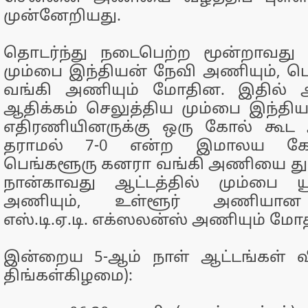
முன்னேறியது.
தொடர்ந்து நடைபெற்ற மூன்றாவது லீ
மும்பை இந்தியன் நேவி அணியும், 
வங்கி அணியும் மோதின. இதில் ஆ
ஆதிக்கம் செலுத்திய மும்பை இந்த
எதிரணியினருக்கு ஒரு கோல் கூட அ
தராமல் 7-0 என்ற இமாலய கோ
பெங்களூரு கனரா வங்கி அணியை துவ
நான்காவது ஆட்டத்தில் மும்பை 
அணியும், உள்ளூர் அணியான 
எஸ்.டி.ஏ.டி. எக்ஸலன்ஸ் அணியும் மோ
இன்றைய 5-ஆம் நாள் ஆட்டங்கள் வி
திங்கள்கிழமை):