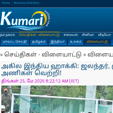
Home
Business Directory
நம் நகரம்
செய்திகள் - விளையாட்டு
சமையல்
சினிமா
வீடியோ
மாவட்ட செய்தி
தமிழகம்
இந்தியா
உலகம்
விளையாட்டு
» செய்திகள் - விளையாட்டு » விளைய
அகில இந்திய ஹாக்கி: ஜலந்தர்,
அணிகள் வெற்றி!
திங்கள் 25, மே 2026 8:22:12 AM (IST)