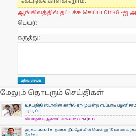
கேட்டுக்கொள்கிறோம்.
ஆங்கிலத்தில் தட்டச்சு செய்ய Ctrl+G -ஐ அ
பெயர்:
கருத்து:
மேலும் தொடரும் செய்திகள்
உதயநிதி ஸ்டாலின் காரில் ஏற முயன்ற எடப்பாடி பழனிசாம
பரபரப்பு!
வியாழன் 6, ஆகஸ்ட் 2026 4:58:38 PM (IST)
அரசுப் பள்ளி சாதனை: நீட் தேர்வில் வென்று 10 மாணவர்கள் 
தேர்வு!