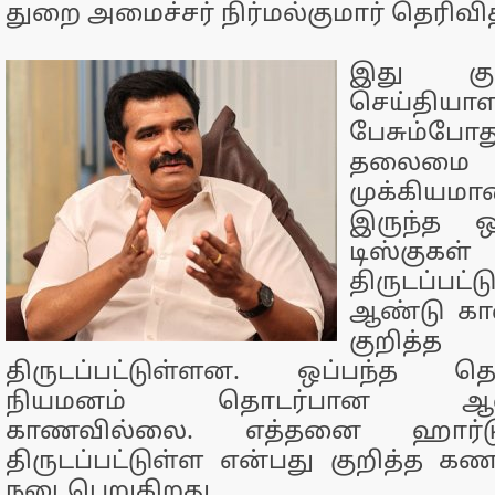
துறை அமைச்சர் நிர்மல்குமார் தெரிவித
இது குற
செய்தியாள
பேசும்போ
தலைமை அ
முக்கியம
இருந்த ஒ
டிஸ்குகள்
திருடப்பட்
ஆண்டு கால
குறித்
திருடப்பட்டுள்ளன. ஒப்பந்த தொ
நியமனம் தொடர்பான ஆவண
காணவில்லை. எத்தனை ஹார்டு 
திருடப்பட்டுள்ள என்பது குறித்த கண
நடைபெறுகிறது.