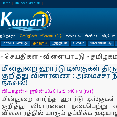
Home
Business Directory
நம் நகரம்
செய்திகள் - விளையாட்டு
சமையல்
சினிமா
வீடியோ
மாவட்ட செய்தி
தமிழகம்
இந்தியா
உலகம்
விளையாட்டு
» செய்திகள் - விளையாட்டு » தமிழகம
மின்துறை ஹார்டு டிஸ்குகள் தி
குறித்து விசாரணை : அமைச்சர் நி
தகவல்!
வியாழன் 4, ஜூன் 2026 12:51:40 PM (IST)
மின்துறை சார்ந்த ஹார்டு டிஸ்குகள
குறித்து விசாரணை நடைபெற்று வ
விவகாரத்தில் யாரும் தப்பிக்க முடியா