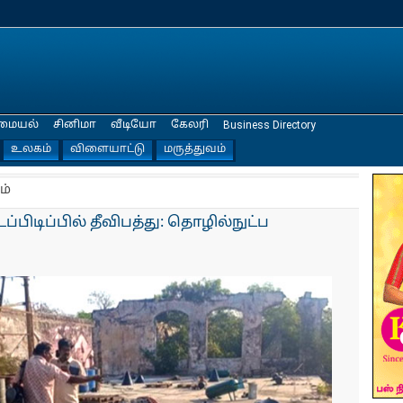
மையல்
சினிமா
வீடியோ
கேலரி
Business Directory
உலகம்
விளையாட்டு
மருத்துவம்
ம்
டப்பிடிப்பில் தீவிபத்து: தொழில்நுட்ப