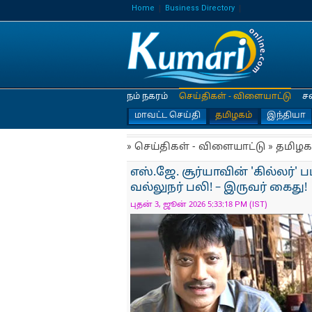
Home
Business Directory
நம் நகரம்
செய்திகள் - விளையாட்டு
ச
மாவட்ட செய்தி
தமிழகம்
இந்தியா
» செய்திகள் - விளையாட்டு » தமிழக
எஸ்.ஜே. சூர்யாவின் 'கில்லர்' ப
வல்லுநர் பலி! – இருவர் கைது!
புதன் 3, ஜூன் 2026 5:33:18 PM (IST)