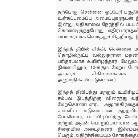
கட்டங்களாகப் படப்பிடிப்பு நடந்து வ
தற்போது சென்னை ஓட்டேரி பகுதிய
உள்கட்டமைப்பு அமைப்புகளுடன் இ
இன்று அதிகாலை நேரத்தில் படப்பிட
கொண்டிருந்தபோது, எதிர்பாராதவ
பயங்கரமாக வெடித்துச் சிதறியது.
இந்தத் தீயில் சிக்கி, சென்னை மத
தொழில்நுட்ப வல்லுநரான மதன்
பரிதாபமாக உயிரிழந்தார். மேலும்
நிலையிலும், 10-க்கும் மேற்பட்டோ
அவசரச் சிகிச்சைக்காக
அனுமதிக்கப்பட்டுள்ளனர்.
இந்தத் தீவிபத்து மற்றும் உயிரிழ
சம்பவ இடத்திற்கு விரைந்து வ
மேற்கொண்டனர். அஜாக்கிரதை
உள்ளிட்ட கடுமையான குற்றவியல
போலீஸார், படப்பிடிப்பிற்கு கே
மற்றும் அதன் பொறுப்பாளரான ஆற
சிறையில் அடைத்தனர். இச்சம்ப
பெரும் அதிர்ச்சியையும் சோகத்தையு