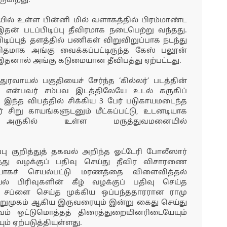
ருகிறது.
ில் உள்ள பின்னி மில் வளாகத்தில் பிரம்மாண்ட
தன் படப்பிடிப்பு தீவிரமாக நடைபெற்று வந்தது.
ிப்புத் தளத்தில் பணிகள் விறுவிறுப்பாக நடந்து
ிதமாக அங்கு வைக்கப்பட்டிருந்த கேஸ் பலூன்
 இதனால் அங்கு கடுமையான தீவிபத்து ஏற்பட்டது.
ுரவாயல் பகுதியைச் சேர்ந்த ‘கில்லர்’ படத்தின்
 என்பவர் சம்பவ இடத்திலேயே உடல் கருகிப்
, இந்த விபத்தில் சிக்கிய 3 பேர் படுகாயமடைந்த
ர் சிறு காயங்களுடனும் மீட்கப்பட்டு, உடனடியாக
 அருகில் உள்ள மருத்துவமனையில்
ப்பு குறித்துத் தகவல் அறிந்த ஓட்டேரி போலீஸார்
ந்து வழக்குப் பதிவு செய்து தீவிர விசாரணை
யாகச் செயல்பட்டு மரணத்தை விளைவித்தல்
் பிரிவுகளின் கீழ் வழக்குப் பதிவு செய்த
ஸ் சப்ளை செய்த முக்கிய ஒப்பந்ததாரரான ராமு
ுமுகம் ஆகிய இருவரையும் இன்று கைது செய்து
வம் ஒட்டுமொத்தத் திரைத்துறையினரிடையேயும்
ம் ஏற்படுத்தியுள்ளது.