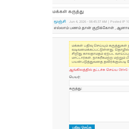
மக்கள் கருத்து
மூஞ்சி
Jun 4, 2026 - 08:45:37 AM | Posted IP 1
எல்லாம் பணம் தான் குறிக்கோள் , ஆனா
மக்கள் பதிவு செய்யும் கருத்து
வடிவமைக்கப்பட்டுள்ளது. தொழில
சிறிது காலதாமதம் ஏற்பட வாய்ப்ப
மாட்டார்கள். நாகரீகமற்ற மற்றும
பயன்படுத்துவதை தவிர்க்கும்படி 
ஆங்கிலத்தில் தட்டச்சு செய்ய Ctrl+G 
பெயர்:
கருத்து: