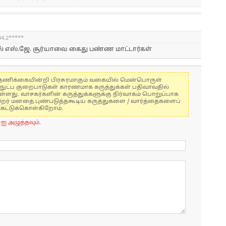
04.2*****
ல் எஸ்.ஜே. சூர்யாவை கைது பண்ண மாட்டார்கள்
கள் தணிக்கையின்றி பிரசுரமாகும் வகையில் மென்பொருள்
்நுட்ப குறைபாடுகள் காரணமாக கருத்துக்கள் பதிவாவதில்
ுள்ளது. வாசகர்களின் கருத்துக்களுக்கு நிர்வாகம் பொறுப்பாக
் பிறர் மனதை புண்படுத்தகூடிய கருத்துகளை / வார்த்தைகளைப்
கேட்டுக்கொள்கிறோம்.
-ஐ அழுத்தவும்.