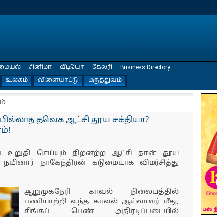
மையல்
சினிமா
வீடியோ
கேலரி
Business Directory
உலகம்
விளையாட்டு
மருத்துவம்
ம்
பில்லாத தவெக ஆட்சி தூய சக்தியா?
ம்!
ை உறுதி செய்யும் திறனற்ற ஆட்சி தான் தூய
நயினார் நாகேந்திரன் கடுமையாக விமர்சித்து
ஆறுமுகநேரி காவல் நிலையத்தில்
பணியாற்றி வந்த காவல் ஆய்வாளர் மீது,
சிங்கப் பெண் அதிரடிப்படையில்