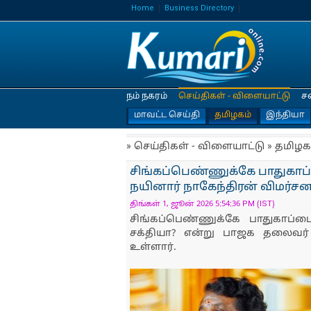
Home
Business Directory
நம் நகரம்
செய்திகள் - விளையாட்டு
ச
மாவட்ட செய்தி
தமிழகம்
இந்தியா
» செய்திகள் - விளையாட்டு » தமிழக
சிங்கப்பெண்ணுக்கே பாதுகாப்
நயினார் நாகேந்திரன் விமர்சன
திங்கள் 1, ஜூன் 2026 5:54:36 PM (IST)
சிங்கப்பெண்ணுக்கே பாதுகாப்ப
சக்தியா? என்று பாஜக தலைவர் 
உள்ளார்.