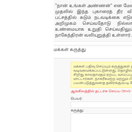
"நான் உங்கள் அண்ணன்" என மேடைக
முதலில் இந்த புகாரைத் தீர விச
பட்சத்தில் கடும் நடவடிக்கை எட
அறிமுகம் செய்வதோடு நில்ல
உண்மையாக உறுதி செய்வதிலும்
நாகேந்திரன் வலியுறுத்தி உள்ளார்.
மக்கள் கருத்து
மக்கள் பதிவு செய்யும் கருத்து
வடிவமைக்கப்பட்டுள்ளது. தொழில
சிறிது காலதாமதம் ஏற்பட வாய்ப்ப
மாட்டார்கள். நாகரீகமற்ற மற்றும
பயன்படுத்துவதை தவிர்க்கும்படி 
ஆங்கிலத்தில் தட்டச்சு செய்ய Ctrl+G 
பெயர்:
கருத்து: