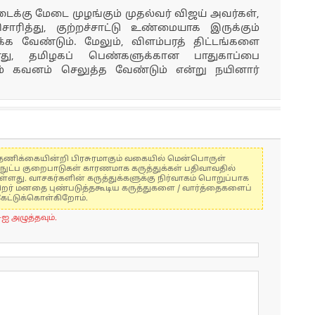
்கு மேடை முழங்கும் முதல்வர் விஜய் அவர்கள்,
ாரித்து, குற்றச்சாட்டு உண்மையாக இருக்கும்
ுக்க வேண்டும். மேலும், விளம்பரத் திட்டங்களை
ாது, தமிழகப் பெண்களுக்கான பாதுகாப்பை
 கவனம் செலுத்த வேண்டும் என்று நயினார்
கள் தணிக்கையின்றி பிரசுரமாகும் வகையில் மென்பொருள்
்நுட்ப குறைபாடுகள் காரணமாக கருத்துக்கள் பதிவாவதில்
ுள்ளது. வாசகர்களின் கருத்துக்களுக்கு நிர்வாகம் பொறுப்பாக
் பிறர் மனதை புண்படுத்தகூடிய கருத்துகளை / வார்த்தைகளைப்
கேட்டுக்கொள்கிறோம்.
-ஐ அழுத்தவும்.