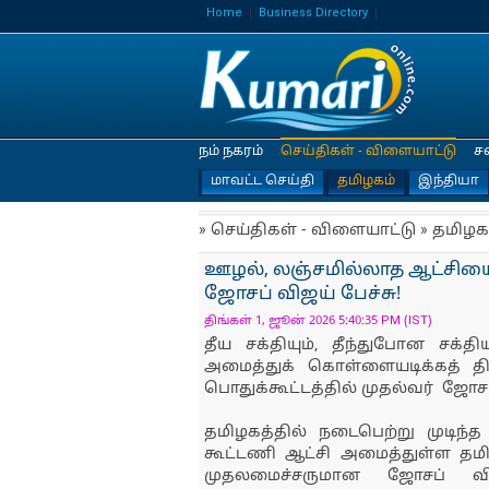
Home
Business Directory
நம் நகரம்
செய்திகள் - விளையாட்டு
ச
மாவட்ட செய்தி
தமிழகம்
இந்தியா
» செய்திகள் - விளையாட்டு » தமிழக
ஊழல், லஞ்சமில்லாத ஆட்சியை 
ஜோசப் விஜய் பேச்சு!
திங்கள் 1, ஜூன் 2026 5:40:35 PM (IST)
தீய சக்தியும், தீந்துபோன சக்திய
அமைத்துக் கொள்ளையடிக்கத் திட
பொதுக்கூட்டத்தில் முதல்வர் ஜோசப
தமிழகத்தில் நடைபெற்று முடிந்த
கூட்டணி ஆட்சி அமைத்துள்ள தமி
முதலமைச்சருமான ஜோசப் விஜ