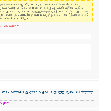
கள் தணிக்கையின்றி பிரசுரமாகும் வகையில் மென்பொருள்
்நுட்ப குறைபாடுகள் காரணமாக கருத்துக்கள் பதிவாவதில்
ுள்ளது. வாசகர்களின் கருத்துக்களுக்கு நிர்வாகம் பொறுப்பாக
் பிறர் மனதை புண்படுத்தகூடிய கருத்துகளை / வார்த்தைகளைப்
கேட்டுக்கொள்கிறோம்.
-ஐ அழுத்தவும்.
900 கோடி வாங்கியது ஏன்?: ஆதவ் - உதயநிதி இடையே காரசார
M (IST)