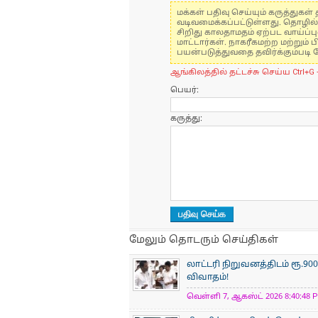
மக்கள் பதிவு செய்யும் கருத்து
வடிவமைக்கப்பட்டுள்ளது. தொழில
சிறிது காலதாமதம் ஏற்பட வாய்ப்ப
மாட்டார்கள். நாகரீகமற்ற மற்றும
பயன்படுத்துவதை தவிர்க்கும்படி 
ஆங்கிலத்தில் தட்டச்சு செய்ய Ctrl+G 
பெயர்:
கருத்து:
மேலும் தொடரும் செய்திகள்
லாட்டரி நிறுவனத்திடம் ரூ.
விவாதம்!
வெள்ளி 7, ஆகஸ்ட் 2026 8:40:48 P