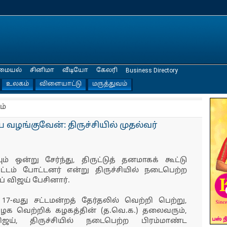
மையல்
சினிமா
வீடியோ
கேலரி
Business Directory
உலகம்
விளையாட்டு
மருத்துவம்
ம்
வழங்குவேன்: திருச்சியில் முதல்வர்
ும் ஒன்று சேர்ந்து, திருட்டுத் தனமாகக் கூட்டு
்டம் போட்டனர் என்று திருச்சியில் நடைபெற்ற
் விஜய் பேசினார்.
 17-வது சட்டமன்றத் தேர்தலில் வெற்றி பெற்று,
ழக வெற்றிக் கழகத்தின் (த.வெ.க.) தலைவரும்,
ய், திருச்சியில் நடைபெற்ற பிரம்மாண்ட