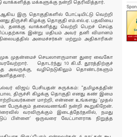
வாக்களித்த மக்களுக்கு நன்றி தெரிவித்தார்.
Spon
்கு ஆகிய இரு தொகுதிகளில் போட்டியிட்டு வெற்றி
னது திருச்சி கிழக்கு தொகுதி எம்.எல்.ஏ. பதவியை
ம், தனக்கு வாக்களித்து வெற்றி பெறச் செய்த
ிவிப்பதற்காக இன்று மதியம் அவர் தனி விமானம்
 நிலையத்தில் அமைச்சர்கள் மற்றும் அதிகாரிகள்
ம் மதிமுக முதன்மைச் செயலாளருமான துரை வைகோ
ேற்றார். தொடர்ந்து 10 கி.மீ. தூரத்திற்குச்
த அவருக்கு, வழிநெடுகிலும் தொண்டர்களும்
அளித்தனர்.
ுதல்வர் விஜய் பேசியதன் சுருக்கம்: "தமிழகத்தின்
போல, திருச்சி கிழக்கு தொகுதி எனது கண் இமை
்றியவர்களை மாற்றி, என்னை உங்களது 'முதல்
னை பேருக்கும் தலைவணங்கி நன்றி கூறுகிறேன்.
ிரைவில் வரவிருக்கும் இடைத்தேர்தலில், நமது
ீட்டுப் பிள்ளை' ஒருவரை வேட்பாளராக நிறுத்த