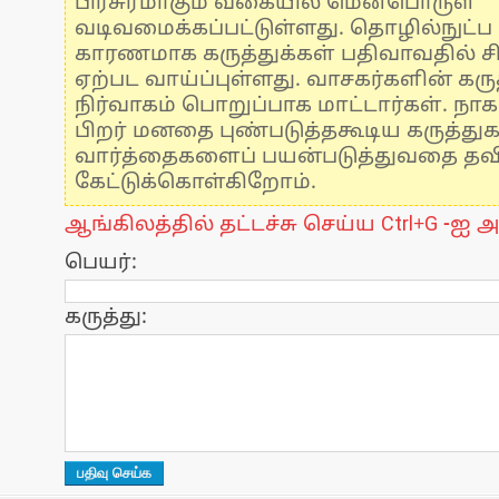
பிரசுரமாகும் வகையில் மென்பொருள்
வடிவமைக்கப்பட்டுள்ளது. தொழில்நுட்
காரணமாக கருத்துக்கள் பதிவாவதில் ச
ஏற்பட வாய்ப்புள்ளது. வாசகர்களின் கருத
நிர்வாகம் பொறுப்பாக மாட்டார்கள். நாக
பிறர் மனதை புண்படுத்தகூடிய கருத்து
வார்த்தைகளைப் பயன்படுத்துவதை தவிர்
கேட்டுக்கொள்கிறோம்.
ஆங்கிலத்தில் தட்டச்சு செய்ய Ctrl+G -ஐ அ
பெயர்:
கருத்து: