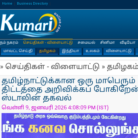
Home
Business Directory
நம் நகரம்
செய்திகள் - விளையாட்டு
சமையல்
சினிமா
வீடியோ
மாவட்ட செய்தி
தமிழகம்
இந்தியா
உலகம்
விளையாட்டு
» செய்திகள் - விளையாட்டு » தமிழகம
தமிழ்நாட்டுக்கான ஒரு மாபெரும்
திட்டத்தை அறிவிக்கப் போகிறேன்
ஸ்டாலின் தகவல்
வெள்ளி 9, ஜனவரி 2026 4:08:09 PM (IST)