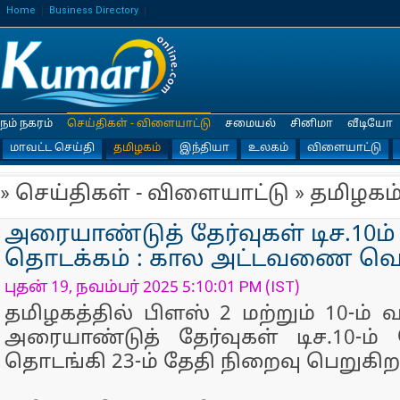
Home
Business Directory
நம் நகரம்
செய்திகள் - விளையாட்டு
சமையல்
சினிமா
வீடியோ
மாவட்ட செய்தி
தமிழகம்
இந்தியா
உலகம்
விளையாட்டு
» செய்திகள் - விளையாட்டு » தமிழகம
அரையாண்டுத் தேர்வுகள் டிச.10ம்
தொடக்கம் : கால அட்டவணை வெள
புதன் 19, நவம்பர் 2025 5:10:01 PM (IST)
தமிழகத்தில் பிளஸ் 2 மற்றும் 10-ம் 
அரையாண்டுத் தேர்வுகள் டிச.10-ம் 
தொடங்கி 23-ம் தேதி நிறைவு பெறுகிற