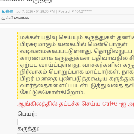
உள்ள
Jul 7, 2026 - 04:28:30 PM | Posted IP 104.2*****
தூக்கி வைங்க
மக்கள் பதிவு செய்யும் கருத்துகள் தண
பிரசுரமாகும் வகையில் மென்பொருள்
வடிவமைக்கப்பட்டுள்ளது. தொழில்நுட்
காரணமாக கருத்துக்கள் பதிவாவதில் ச
ஏற்பட வாய்ப்புள்ளது. வாசகர்களின் கருத
நிர்வாகம் பொறுப்பாக மாட்டார்கள். நாக
பிறர் மனதை புண்படுத்தகூடிய கருத்து
வார்த்தைகளைப் பயன்படுத்துவதை தவிர்
கேட்டுக்கொள்கிறோம்.
ஆங்கிலத்தில் தட்டச்சு செய்ய Ctrl+G -ஐ அ
பெயர்:
கருத்து: