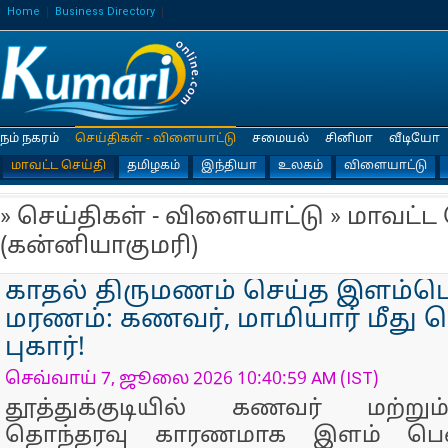
Home
Business Directory
நம் நகரம்
செய்திகள் - விளையாட்டு
சமையல்
சினிமா
வீடியோ
மாவட்ட செய்தி
தமிழகம்
இந்தியா
உலகம்
விளையாட்டு
» செய்திகள் - விளையாட்டு » மாவட்ட
(கன்னியாகுமரி)
காதல் திருமணம் செய்த இளம்ப
மரணம்: கணவர், மாமியார் மீது ப
புகார்!
செவ்வாய் 7, ஜூலை 2026 10:40:59 AM (IST)
தூத்துக்குடியில் கணவர் மற்று
தொந்தரவு காரணமாக இளம் பெண் 