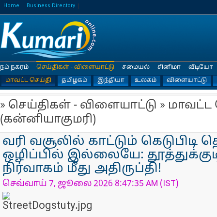
Home
Business Directory
நம் நகரம்
செய்திகள் - விளையாட்டு
சமையல்
சினிமா
வீடியோ
மாவட்ட செய்தி
தமிழகம்
இந்தியா
உலகம்
விளையாட்டு
» செய்திகள் - விளையாட்டு » மாவட்ட
(கன்னியாகுமரி)
வரி வசூலில் காட்டும் கெடுபிடி த
ஒழிப்பில் இல்லையே: தூத்துக்குட
நிர்வாகம் மீது அதிருப்தி!
செவ்வாய் 7, ஜூலை 2026 8:47:35 AM (IST)