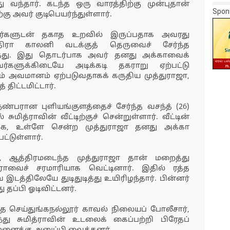
து வந்தார். கடந்த ஒரு வாரத்திற்கு முன்புதான்
Spon
கு அவர் குடிபெயர்ந்துள்ளார்.
நபர்களுடன் தகாத உறவில் இருப்பதாக அவரது
்திரா காலனி வடக்குத் தெருவைச் சேர்ந்த
வந்தது. இது தொடர்பாக அவர் தனது அக்காவைக்
ர்களுக்கிடையே அடிக்கடி தகராறு ஏற்பட்டு
ெரும் அவமானம் ஏற்படுவதாகக் கருதிய முத்துராஜா,
ிட்டமிட்டார்.
ண்பரான புளியங்குளத்தைச் சேர்ந்த வசந்த் (26)
ுமித்ராவின் வீட்டிற்குச் சென்றுள்ளார். வீட்டின்
ிற்க, உள்ளே சென்ற முத்துராஜா தனது அக்கா
ட்டுள்ளார்.
், ஆத்திரமடைந்த முத்துராஜா தான் மறைத்து
்ராவைச் சரமாரியாக வெட்டினார். இதில் ரத்த
வ இடத்திலேயே துடிதுடித்து உயிரிழந்தார். பின்னர்
ு தப்பி ஓடிவிட்டனர்.
்த செய்துங்கநல்லூர் காவல் நிலையப் போலீசார்,
்து சுமித்ராவின் உடலைக் கைப்பற்றி பிரேதப்