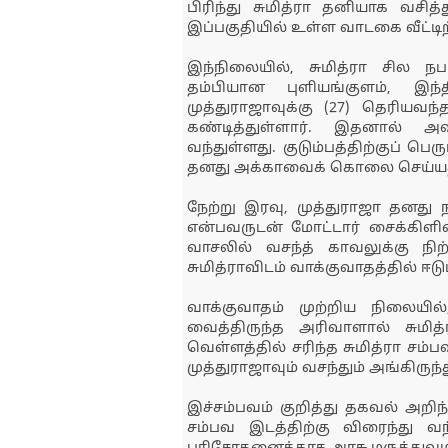
பிரிந்து சுமித்ரா தனியாக வசித்
இப்பகுதியில் உள்ள வாடகை வீட்டிற்
இந்நிலையில், சுமித்ரா சில 
தம்பியான புளியங்குளம், இந
முத்துராஜாவுக்கு (27) தெரிய
கண்டித்துள்ளார். இதனால் அவ
வந்துள்ளது. குடும்பத்திற்குப் ப
தனது அக்காவைக் கொலை செய்யத் த
நேற்று இரவு, முத்துராஜா தனது ந
என்பவருடன் மோட்டார் சைக்கிளில் ச
வாசலில் வசந்த் காவலுக்கு ந
சுமித்ராவிடம் வாக்குவாதத்தில் ஈடுப
வாக்குவாதம் முற்றிய நிலையில
வைத்திருந்த அரிவாளால் சுமித
வெள்ளத்தில் சரிந்த சுமித்ரா சம்ப
முத்துராஜாவும் வசந்தும் அங்கிருந்த
இச்சம்பவம் குறித்து தகவல் அறிந
சம்பவ இடத்திற்கு விரைந்து வந