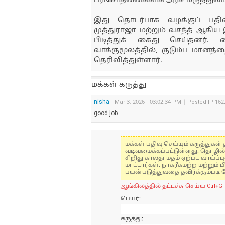
பரிசோதனைக்காக அரசு மருத்துவம
இது தொடர்பாக வழக்குப் பத
முத்துராஜா மற்றும் வசந்த் ஆகி
பிடித்துக் கைது செய்தனர்.
வாக்குமூலத்தில், குடும்ப மான
தெரிவித்துள்ளார்.
மக்கள் கருத்து
nisha
Mar 3, 2026 - 03:02:34 PM | Posted IP 162
good job
மக்கள் பதிவு செய்யும் கருத்து
வடிவமைக்கப்பட்டுள்ளது. தொழில
சிறிது காலதாமதம் ஏற்பட வாய்ப்ப
மாட்டார்கள். நாகரீகமற்ற மற்றும
பயன்படுத்துவதை தவிர்க்கும்படி 
ஆங்கிலத்தில் தட்டச்சு செய்ய Ctrl+G 
பெயர்:
கருத்து: