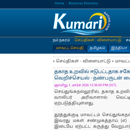
Home
Business Directory
நம் நகரம்
செய்திகள் - விளையாட்டு
ச
மாவட்ட செய்தி
தமிழகம்
இந்தியா
» செய்திகள் - விளையாட்டு » மாவட்
தகாத உறவில் ஈடுபட்டதாக சகே
வெறிச்செயல் - நண்பருடன் க
ஞாயிறு 1, மார்ச் 2026 12:36:00 PM (IST)
செய்துங்கநல்லூரில், தகாத உறவி
வாலிபர் அரிவாளால் வெட்ட
ஏற்படுத்தியுள்ளது.
தூத்துக்குடி மாவட்டம் செய்துங்க
இவரது மகள் சண்முகத்தாய் (எ) ச
இடையே ஏற்பட்ட கருத்து வேறு