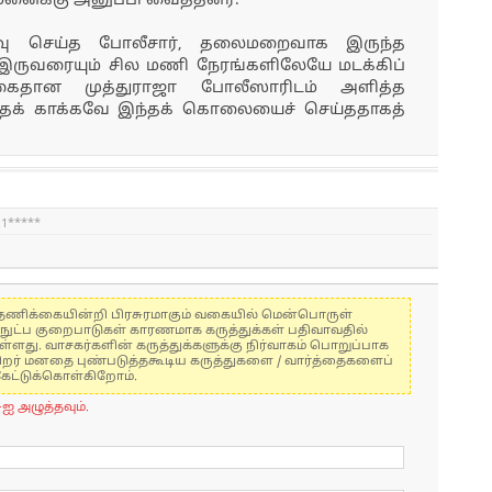
னைக்கு அனுப்பி வைத்தனர்.
ிவு செய்த போலீசார், தலைமறைவாக இருந்த
ய இருவரையும் சில மணி நேரங்களிலேயே மடக்கிப்
 கைதான முத்துராஜா போலீஸாரிடம் அளித்த
த்தைக் காக்கவே இந்தக் கொலையைச் செய்ததாகத்
.1*****
கள் தணிக்கையின்றி பிரசுரமாகும் வகையில் மென்பொருள்
்நுட்ப குறைபாடுகள் காரணமாக கருத்துக்கள் பதிவாவதில்
ுள்ளது. வாசகர்களின் கருத்துக்களுக்கு நிர்வாகம் பொறுப்பாக
் பிறர் மனதை புண்படுத்தகூடிய கருத்துகளை / வார்த்தைகளைப்
கேட்டுக்கொள்கிறோம்.
-ஐ அழுத்தவும்.