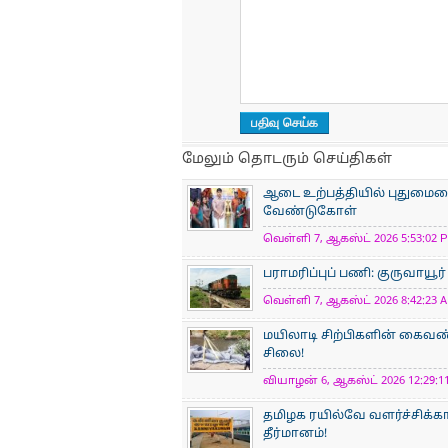
மேலும் தொடரும் செய்திகள்
ஆடை உற்பத்தியில் புதுமையைப
வேண்டுகோள்
வெள்ளி 7, ஆகஸ்ட் 2026 5:53:02 P
பராமரிப்புப் பணி: குருவாயூர
வெள்ளி 7, ஆகஸ்ட் 2026 8:42:23 A
மயிலாடி சிற்பிகளின் கைவண்
சிலை!
வியாழன் 6, ஆகஸ்ட் 2026 12:29:11
தமிழக ரயில்வே வளர்ச்சிக்
தீர்மானம்!