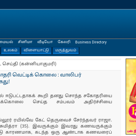
மையல்
சினிமா
வீடியோ
கேலரி
Business Directory
உலகம்
விளையாட்டு
மருத்துவம்
ட செய்தி (கன்னியாகுமரி)
ாதரி வெட்டிக் கொலை : வாலிபர்
ைது!
ல் ஈடுபட்டதாகக் கூறி தனது சொந்த சகோதரியை
ிக்கொலை செய்த சம்பவம் அதிர்ச்சியை
நல்லூர் ரயில்வே கேட் தெருவைச் சேர்ந்தவர் ராஜா.
ுமித்ரா (35). இவருக்கும் இவரது கணவருக்கும்
பாடு காரணமாக, கடந்த ஒரு ஆண்டாக கணவரைப்