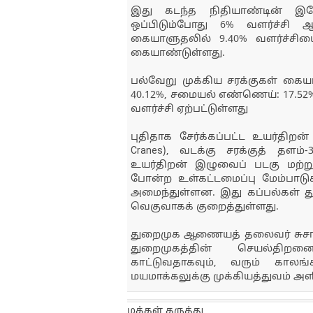
இது கடந்த நிதியாண்டின் இதே
ஒப்பிடும்போது 6% வளர்ச்சி ஆகு
கையாளுதலில் 9.40% வளர்ச்சியைப
கையாண்டுள்ளது.
பல்வேறு முக்கிய சரக்குகள் கையா
40.12%, சமையல் எண்ணெய்: 17.52%
வளர்ச்சி ஏற்பட்டுள்ளது
புதிதாக சேர்க்கப்பட்ட உயர்திறன
Cranes), வடக்கு சரக்குத் தளம
உயர்திறன் இழுவைப் படகு மற்றும்
போன்ற உள்கட்டமைப்பு மேம்பா
அமைந்துள்ளன. இது கப்பல்கள் துற
வெகுவாகக் குறைத்துள்ளது.
துறைமுக ஆணையத் தலைவர் சுசாந்
துறைமுகத்தின் செயல்திறனைய
காட்டுவதாகவும், வரும் காலங்
மயமாக்கலுக்கு முக்கியத்துவம் அளி
மக்கள் கருத்து