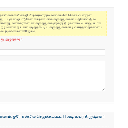
கள் தணிக்கையின்றி பிரசுரமாகும் வகையில் மென்பொருள்
்நுட்ப குறைபாடுகள் காரணமாக கருத்துக்கள் பதிவாவதில்
ுள்ளது. வாசகர்களின் கருத்துக்களுக்கு நிர்வாகம் பொறுப்பாக
் பிறர் மனதை புண்படுத்தகூடிய கருத்துகளை / வார்த்தைகளைப்
கேட்டுக்கொள்கிறோம்.
-ஐ அழுத்தவும்.
ணம்: ஒரே கல்லில் செதுக்கப்பட்ட 11 அடி உயர கிருஷ்ணர்