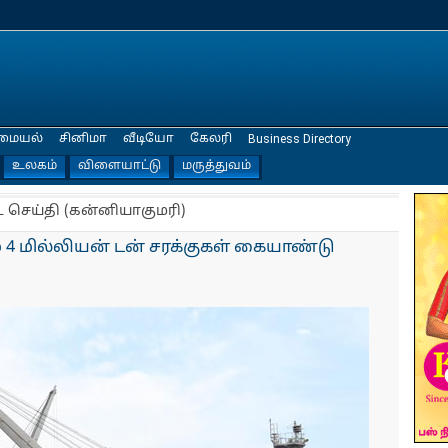
மையல்
சினிமா
வீடியோ
கேலரி
Business Directory
உலகம்
விளையாட்டு
மருத்துவம்
ட செய்தி (கன்னியாகுமரி)
ம் 4 மில்லியன் டன் சரக்குகள் கையாண்டு