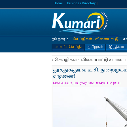
Home
Business Directory
நம் நகரம்
செய்திகள் - விளையாட்டு
ச
மாவட்ட செய்தி
தமிழகம்
இந்தியா
» செய்திகள் - விளையாட்டு » மாவட்
தூத்துக்குடி வ.உ.சி. துறைமுக
சாதனை!
செவ்வாய் 3, பிப்ரவரி 2026 8:14:09 PM (IST)