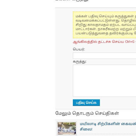
மக்கள் பதிவு செய்யும் கருத்து
வடிவமைக்கப்பட்டுள்ளது. தொழில
சிறிது காலதாமதம் ஏற்பட வாய்ப்ப
மாட்டார்கள். நாகரீகமற்ற மற்றும
பயன்படுத்துவதை தவிர்க்கும்படி 
ஆங்கிலத்தில் தட்டச்சு செய்ய Ctrl+G 
பெயர்:
கருத்து:
மேலும் தொடரும் செய்திகள்
மயிலாடி சிற்பிகளின் கைவண்
சிலை!