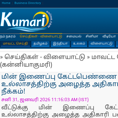
Home
Business Directory
நம் நகரம்
செய்திகள் - விளையாட்டு
சமையல்
சினிமா
வீடியோ
மாவட்ட செய்தி
தமிழகம்
இந்தியா
உலகம்
விளையாட்டு
» செய்திகள் - விளையாட்டு » மாவட்ட
(கன்னியாகுமரி)
மின் இணைப்பு கேட்டபெண்ணை
உல்லாசத்திற்கு அழைத்த அதிக
நீக்கம்!
சனி 31, ஜனவரி 2026 11:16:03 AM (IST)
வீட்டுக்கு மின் இணைப்பு க
உல்லாசத்திற்கு அழைத்த அதிகாரி ப