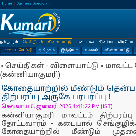
Home
Business Directory
நம் நகரம்
செய்திகள் - விளையாட்டு
சமையல்
சினிமா
வீடியோ
மாவட்ட செய்தி
தமிழகம்
இந்தியா
உலகம்
விளையாட்டு
» செய்திகள் - விளையாட்டு » மாவட்ட
(கன்னியாகுமரி)
கோதையாற்றில் மீண்டும் தென்ப
திற்பரப்பு அருகே பரபரப்பு !
செவ்வாய் 6, ஜனவரி 2026 4:41:22 PM (IST)
கன்னியாகுமரி மாவட்டம் திற்பரப்
தோட்டவாரம் - கடையால் செங்குழிக்
கோதையாற்றில் மீண்டும் முதல