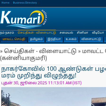
Home
Business Directory
நம் நகரம்
செய்திகள் - விளையாட்டு
சமையல்
சினிமா
வீடியோ
மாவட்ட செய்தி
தமிழகம்
இந்தியா
உலகம்
விளையாட்டு
» செய்திகள் - விளையாட்டு » மாவட்ட
(கன்னியாகுமரி)
நாகர்கோவில் 100 ஆண்டுகள் பழ
மரம் முறிந்து விழுந்தது!
புதன் 30, ஜூலை 2025 11:13:01 AM (IST)