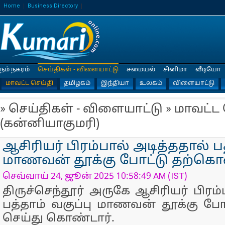
Home
Business Directory
நம் நகரம்
செய்திகள் - விளையாட்டு
சமையல்
சினிமா
வீடியோ
மாவட்ட செய்தி
தமிழகம்
இந்தியா
உலகம்
விளையாட்டு
» செய்திகள் - விளையாட்டு » மாவட்ட
(கன்னியாகுமரி)
ஆசிரியர் பிரம்பால் அடித்ததால் பத
மாணவன் தூக்கு போட்டு தற்கொ
செவ்வாய் 24, ஜூன் 2025 10:58:49 AM (IST)
திருச்செந்தூர் அருகே ஆசிரியர் பிரம்
பத்தாம் வகுப்பு மாணவன் தூக்கு பே
செய்து கொண்டார்.