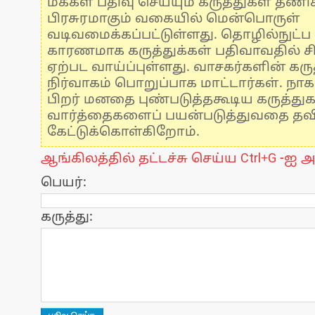
மக்கள் பதிவு செய்யும் கருத்துகள் தண
பிரசுரமாகும் வகையில் மென்பொருள்
வடிவமைக்கப்பட்டுள்ளது. தொழில்நுட்
காரணமாக கருத்துக்கள் பதிவாவதில் ச
ஏற்பட வாய்ப்புள்ளது. வாசகர்களின் கருத
நிர்வாகம் பொறுப்பாக மாட்டார்கள். நாக
பிறர் மனதை புண்படுத்தகூடிய கருத்து
வார்த்தைகளைப் பயன்படுத்துவதை தவிர்
கேட்டுக்கொள்கிறோம்.
ஆங்கிலத்தில் தட்டச்சு செய்ய Ctrl+G -ஐ அ
பெயர்:
கருத்து: