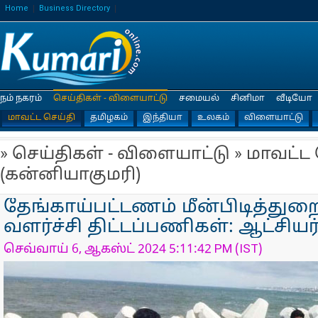
Home
Business Directory
நம் நகரம்
செய்திகள் - விளையாட்டு
சமையல்
சினிமா
வீடியோ
மாவட்ட செய்தி
தமிழகம்
இந்தியா
உலகம்
விளையாட்டு
» செய்திகள் - விளையாட்டு » மாவட்ட
(கன்னியாகுமரி)
தேங்காய்பட்டணம் மீன்பிடித்துற
வளர்ச்சி திட்டப்பணிகள்: ஆட்சியர
செவ்வாய் 6, ஆகஸ்ட் 2024 5:11:42 PM (IST)