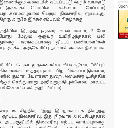
ணைக்கும் வகையில் கட்டப்பட்டு வரும் வயநாடு
Spon
ன் (அனக்கம் பொயில் - கல்லாடி - மேப்பாடி)
த கனமழையால் பெரும் நிலச்சரிவு ஏற்பட்டது.
ிற்கு அருகே இந்தச் சம்பவம் நிகழ்ந்தது.
ுதியில் இருந்து ஒருவர் சடலமாகவும், 7 பேர்
தற்போது மேலும் ஒருவர் உயிரிழந்ததால் பலி
்ளது. சுரங்கப்பாதை திட்டப் பணியாளர்கள்
ப்புகளுக்கு அருகே மீட்பு நடவடிக்கைகள் தீவிரமாக
யிட்ட கேரள முதலமைச்சர் வி.டி.சதீசன், "மீட்புப்
ணைக்க உத்தரவுகள் பிறப்பிக்கப்பட்டுள்ளன;
ில் குமார், வேளாண் துறை அமைச்சர் டி.சித்திக்
ச் செல்லுமாறு அறிவுறுத்தியுள்ளேன்; மாவட்ட
ினேன்" எனக் குறிப்பிட்டார்.
ு
்சர் டி. சித்திக், "இது இயற்கையாக நிகழ்ந்த
ஏற்பட்ட நிலச்சரிவு. இது நிர்வாக அலட்சியத்தால்
அப்பகுதியில் நிலச்சரிவு ஏற்பட வாய்ப்புள்ளது