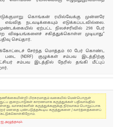
யர் கொங்கன் ரயில்வேக்கு எழுத்துபூர்வமாகத்
க்குமாறு கொங்கன் ரயில்வேக்கு முன்னரே
ல் எவ்வித நடவடிக்கையும் எடுக்கப்படவில்லை.
ண்டக்கையில் ஏற்பட்ட நிலச்சரிவில் 298 பேர்
ற விஷயங்களைச் சகித்துக்கொள்ள முடியாது"
ிவு செய்தார்.
க்கோட்டைச் சேர்ந்த மொத்தம் 60 பேர் கொண்ட
ப் படை (NDRF) குழுக்கள் சம்பவ இடத்திற்கு
சியர் சம்பவ இடத்தில் நேரில் தங்கி மீட்புப்
ார்.
கள் தணிக்கையின்றி பிரசுரமாகும் வகையில் மென்பொருள்
்நுட்ப குறைபாடுகள் காரணமாக கருத்துக்கள் பதிவாவதில்
ுள்ளது. வாசகர்களின் கருத்துக்களுக்கு நிர்வாகம் பொறுப்பாக
் பிறர் மனதை புண்படுத்தகூடிய கருத்துகளை / வார்த்தைகளைப்
கேட்டுக்கொள்கிறோம்.
-ஐ அழுத்தவும்.