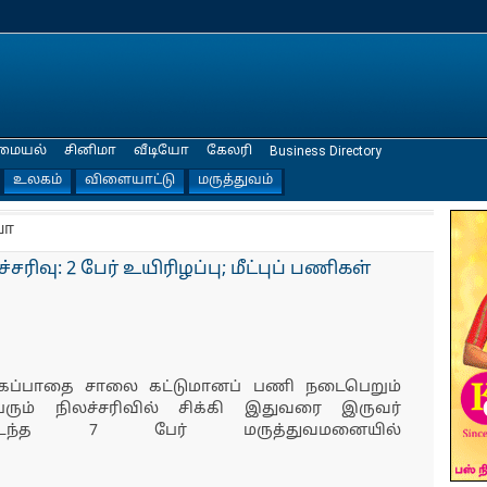
மையல்
சினிமா
வீடியோ
கேலரி
Business Directory
உலகம்
விளையாட்டு
மருத்துவம்
யா
ரிவு: 2 பேர் உயிரிழப்பு; மீட்புப் பணிகள்
ங்கப்பாதை சாலை கட்டுமானப் பணி நடைபெறும்
ெரும் நிலச்சரிவில் சிக்கி இதுவரை இருவர்
யமடைந்த 7 பேர் மருத்துவமனையில்