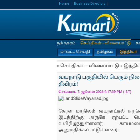
Home
Business Directory
நம் நகரம்
செய்திகள் - விளையாட்டு
ச
மாவட்ட செய்தி
தமிழகம்
இந்தியா
» செய்திகள் - விளையாட்டு » இந்தி
வயநாடு பகுதியில் பெரும் நிலச்ச
தீவிரம்!
செவ்வாய் 7, ஜூலை 2026 4:17:39 PM (IST)
கேரள மாநிலம் வயநாட்டில் சுர
இடத்திற்கு அருகே ஏற்பட்ட ப
உயிரிழந்துள்ளனர்; கா
அனுமதிக்கப்பட்டுள்ளனர்.