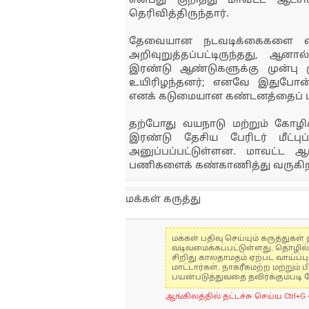
என்பது குறித்து மாவட்ட ஆட்சி
தெரிவித்திருந்தார்.
தேவையான நடவடிக்கைகளை எடு
அறிவுறுத்தப்பட்டிருந்தது, ஆனா
இரண்டு ஆண்டுகளுக்கு முன்பு மு
உயிரிழந்தனர்; எனவே இதுபோன்
எனக் கடுமையான கண்டனத்தைப் பத
தற்போது வயநாடு மற்றும் கோழி
இரண்டு தேசிய பேரிடர் மீட்பு
அனுப்பப்பட்டுள்ளன. மாவட்ட ஆட்
பணிகளைக் கண்காணித்து வருகிற
மக்கள் கருத்து
மக்கள் பதிவு செய்யும் கருத்து
வடிவமைக்கப்பட்டுள்ளது. தொழில
சிறிது காலதாமதம் ஏற்பட வாய்ப்ப
மாட்டார்கள். நாகரீகமற்ற மற்றும
பயன்படுத்துவதை தவிர்க்கும்படி 
ஆங்கிலத்தில் தட்டச்சு செய்ய Ctrl+G 