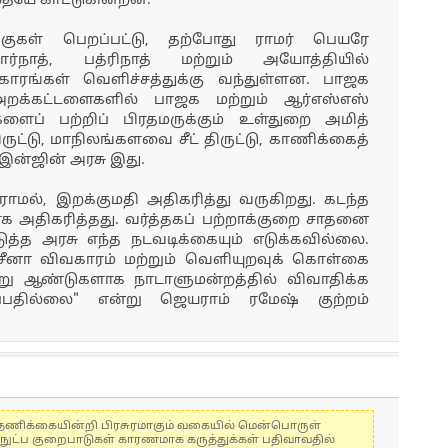
ையே காட்டுகின்றன.
குகள் பெறப்பட்டு, தற்போது ராமர் பெயரே
தார்நாத், பத்ரிநாத் மற்றும் அயோத்தியில்
ாரங்கள் வெளிச்சத்துக்கு வந்துள்ளன. பாஜக
றக்கட்டளைகளில் பாஜக மற்றும் ஆர்எஸ்எஸ்
ளைப் பற்றிப் பிரதமருக்கும் உள்துறை அமித்
ிருட்டு, மாநிலங்களவை சீட் திருட்டு, காணிக்கைத்
 இன்ஜின் அரசு இது.
ாமல், இறக்குமதி அதிகரித்து வருகிறது. கடந்த
க அதிகரித்தது. வர்த்தகப் பற்றாக்குறை சாதனை
ுத்த அரசு எந்த நடவடிக்கையும் எடுக்கவில்லை.
்த சீனா விவகாரம் மற்றும் வெளியுறவுக் கொள்கை
ஆறு ஆண்டுகளாக நாடாளுமன்றத்தில் விவாதிக்க
்பதில்லை" என்று ஜெயராம் ரமேஷ் குற்றம்
கள் தணிக்கையின்றி பிரசுரமாகும் வகையில் மென்பொருள்
்நுட்ப குறைபாடுகள் காரணமாக கருத்துக்கள் பதிவாவதில்