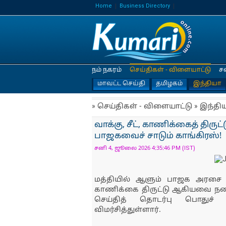
Home
Business Directory
நம் நகரம்
செய்திகள் - விளையாட்டு
ச
மாவட்ட செய்தி
தமிழகம்
இந்தியா
» செய்திகள் - விளையாட்டு » இந்தி
வாக்கு, சீட், காணிக்கைத் திருட
பாஜகவைச் சாடும் காங்கிரஸ்!
சனி 4, ஜூலை 2026 4:35:46 PM (IST)
மத்தியில் ஆளும் பாஜக அரசை வாக
காணிக்கை திருட்டு ஆகியவை நடைப
செய்தித் தொடர்பு பொதுச
விமர்சித்துள்ளார்.