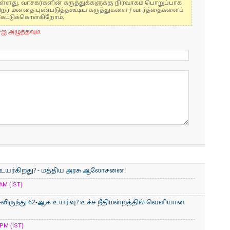
ுள்ளது. வாசகர்களின் கருத்துக்களுக்கு நிர்வாகம் பொறுப்பாக
் பிறர் மனதை புண்படுத்தகூடிய கருத்துகளை / வார்த்தைகளைப்
கேட்டுக்கொள்கிறோம்.
-ஐ அழுத்தவும்.
 உயர்கிறது? - மத்திய அரசு ஆலோசனை!
AM (IST)
-லிருந்து 62-ஆக உயர்வு? உச்ச நீதிமன்றத்தில் வெளியான
PM (IST)