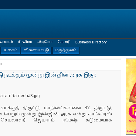
மையல்
சினிமா
வீடியோ
கேலரி
Business Directory
உலகம்
விளையாட்டு
மருத்துவம்
யா
்டு நடக்கும் மூன்று இன்ஜின் அரசு இது:
்குத் திருட்டு, மாநிலங்களவை சீட் திருட்டு,
ெறும் மூன்று இன்ஜின் அரசு என்று காங்கிரஸ்
் செயலாளர் ஜெயராம் ரமேஷ் கடுமையாக