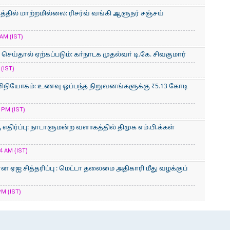
்தில் மாற்றமில்லை: ரிசர்வ் வங்கி ஆளுநர் சஞ்சய்
AM (IST)
ய்தால் ஏற்கப்படும்: கா்நாடக முதல்வா் டி.கே. சிவகுமார்
(IST)
ிநியோகம்: உணவு ஒப்பந்த நிறுவனங்களுக்கு ₹5.13 கோடி
 PM (IST)
திர்ப்பு: நாடாளுமன்ற வளாகத்தில் திமுக எம்.பி.க்கள்
4 AM (IST)
ன ஏஐ சித்தரிப்பு : மெட்டா தலைமை அதிகாரி மீது வழக்குப்
PM (IST)