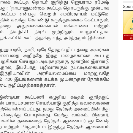
ாலக் கூட்டத் தொடர் குறித்து ஜெயராம் ரமேஷ்
Spon
வது: "நாடாளுமன்றக் கூட்டத் தொடருக்கு முன்பாக
ூட்டம் என்பது வெறும் சம்பிரதாயம் மட்டுமே.
 அதில் கலந்து கொண்டு கருத்துகளைக் கேட்டாலும்,
ள்துறை அலுவலகங்களால் மக்களவை மற்றும்
் நிகழ்ச்சி நிரல் முற்றிலும் மாறுபட்டதாக
 கட்சிக் கூட்டத்துக்கு எந்த அர்த்தமும் இல்லை.
் ஒரே நாடு, ஒரே தேர்தல் திட்டத்தை அவர்கள்
 என்பதை அறிந்தே இந்த மழைக்காலக் கூட்டத்
ற்சிகள் செய்தும் அவர்களுக்கு மூன்றில் இரண்டு
தால், இப்போது பழிவாங்கும் நடவடிக்கையாகக்
. இந்தியாவின் அரசியலமைப்பை மாற்றுவதே
. 400 இடங்களைக் கடக்க முயன்றதன் நோக்கமே
டை ஒழிப்பதற்காகத்தான்.
ண்டியா கூட்டணி எழுதிய கடிதம் குறித்துப்
ின் பாரபட்சமான செயல்பாடு குறித்த கவலைகளை
ற்கொள்ளப்பட்டது. நமது தேர்தல் அமைப்பின் மீது
சிதைந்து போயுள்ளது. மேற்கு வங்கம், பிஹார்,
ங்களில் தலைமைத் தேர்தல் ஆணையர் ஞானேஷ்
ை மற்றும் பிரதமரிடம் இருந்து தேர்தல் ஆணையம்