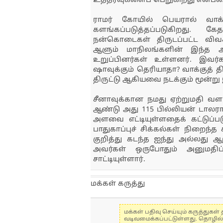
உத்தரவுகளைப் பெறுகிறது என்பத
ராமர் கோயில் பெயரால் வாக்
களங்கப்படுத்தப்படுகிறது. கே
நன்கொடைகள் திருடப்பட்ட விவக
ஆளும் மாநிலங்களின் இந்த அ
உறுப்பினர்கள் உள்ளனர். இவர்க
ஷாவுக்கும் தெரியாதா? வாக்குத் த
திருட்டு ஆகியவை நடக்கும் மூன்று
சீனாவுக்கான நமது ஏற்றுமதி வளர
ஆண்டு அது 115 பில்லியன் டாலரா
அளவை எட்டியுள்ளதைக் கட்டுப்பட
பாதுகாப்புச் சிக்கல்கள் நிறைந
குறித்து கடந்த ஐந்து அல்லது 
அவர்கள் ஒருபோதும் அனுமதிப
சாட்டியுள்ளார்.
மக்கள் கருத்து
மக்கள் பதிவு செய்யும் கருத்து
வடிவமைக்கப்பட்டுள்ளது. தொழில