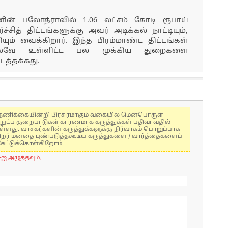
ின் பலோத்ராவில் 1.06 லட்சம் கோடி ரூபாய்
சித் திட்டங்களுக்கு அவர் அடிக்கல் நாட்டியும்,
யும் வைக்கிறார். இந்த பிரம்மாண்ட திட்டங்கள்
ரயில்வே உள்ளிட்ட பல முக்கிய துறைகளை
டத்தக்கது.
கள் தணிக்கையின்றி பிரசுரமாகும் வகையில் மென்பொருள்
்நுட்ப குறைபாடுகள் காரணமாக கருத்துக்கள் பதிவாவதில்
ுள்ளது. வாசகர்களின் கருத்துக்களுக்கு நிர்வாகம் பொறுப்பாக
் பிறர் மனதை புண்படுத்தகூடிய கருத்துகளை / வார்த்தைகளைப்
கேட்டுக்கொள்கிறோம்.
-ஐ அழுத்தவும்.