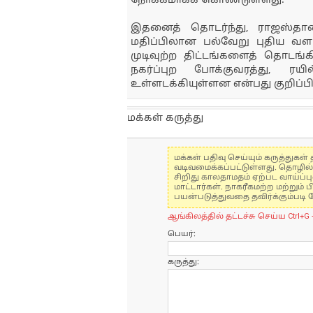
நோக்கமாகக் கொண்டுள்ளது.
இதனைத் தொடர்ந்து, ராஜஸ்தான
மதிப்பிலான பல்வேறு புதிய வளர்ச்
முடிவுற்ற திட்டங்களைத் தொடங்கி
நகர்ப்புற போக்குவரத்து, 
உள்ளடக்கியுள்ளன என்பது குறிப்பி
மக்கள் கருத்து
மக்கள் பதிவு செய்யும் கருத்து
வடிவமைக்கப்பட்டுள்ளது. தொழில
சிறிது காலதாமதம் ஏற்பட வாய்ப்ப
மாட்டார்கள். நாகரீகமற்ற மற்றும
பயன்படுத்துவதை தவிர்க்கும்படி 
ஆங்கிலத்தில் தட்டச்சு செய்ய Ctrl+G 
பெயர்:
கருத்து: