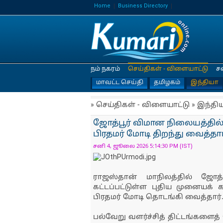
Home
Business Directory
நம் நகரம்
செய்திகள் - விளையாட்டு
ச
மாவட்ட செய்தி
தமிழகம்
இந்தியா
» செய்திகள் - விளையாட்டு » இந்தி
ஜோத்பூர் விமான நிலையத்தில் 
பிரதமர் மோடி திறந்து வைத்தார
சனி 4, ஜூலை 2026 5:14:30 PM (IST)
ராஜஸ்தான் மாநிலத்தில் ஜோத்
கட்டப்பட்டுள்ள புதிய முனையக் க
பிரதமர் மோடி தொடங்கி வைத்தார்
பல்வேறு வளர்ச்சித் திட்டங்களை