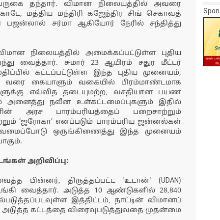
வருகை தந்தார். விமான நிலையத்தில் அவரை
Spon
ாடே, மத்திய மந்திரி கஜேந்திர சிங் செகாவத்
ரி பஜன்லால் சர்மா ஆகியோர் நேரில் சந்தித்து
விமான நிலையத்தில் அமைக்கப்பட்டுள்ள புதிய
து வைத்தார். சுமார் 23 ஆயிரம் சதுர மீட்டர்
திப்பில் கட்டப்பட்டுள்ள இந்த புதிய முனையம்,
ள் வரை கையாளும் வகையில் பிரம்மாண்டமாக
ிகளுக்கு எவ்வித தடையுமற்ற, வசதியான பயண
் அனைத்து நவீன உள்கட்டமைப்புகளும் இதில்
ானின் அரச பாரம்பரியத்தைப் பறைசாற்றும்
்றும் ‘ஜரோகா’ எனப்படும் பாரம்பரிய ஜன்னல்கள்
வமைப்போடு ஒருங்கிணைத்து இந்த முனையம்
ாகும்.
்டங்கள் அறிவிப்பு:
த்த பின்னர், திருத்தப்பட்ட 'உடான்' (UDAN)
்கி வைத்தார். அடுத்த 10 ஆண்டுகளில் 28,840
்படுத்தப்படவுள்ள இத்திட்டம், நாட்டின் விமானப்
ின் அடுத்த கட்டத்தை விரைவுபடுத்துவதை முதன்மை