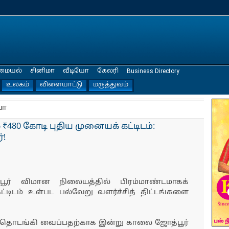
மையல்
சினிமா
வீடியோ
கேலரி
Business Directory
உலகம்
விளையாட்டு
மருத்துவம்
யா
₹480 கோடி புதிய முனையக் கட்டிடம்:
்!
பூர் விமான நிலையத்தில் பிரம்மாண்டமாகக்
ட்டிடம் உள்பட பல்வேறு வளர்ச்சித் திட்டங்களை
.
த் தொடங்கி வைப்பதற்காக இன்று காலை ஜோத்பூர்