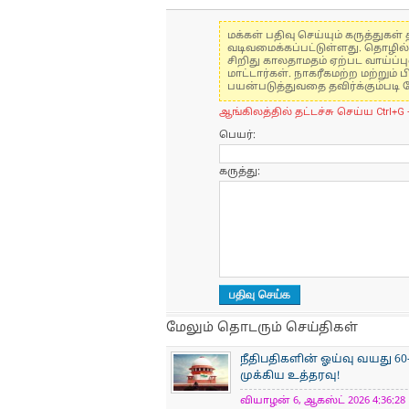
மக்கள் பதிவு செய்யும் கருத்து
வடிவமைக்கப்பட்டுள்ளது. தொழில
சிறிது காலதாமதம் ஏற்பட வாய்ப்ப
மாட்டார்கள். நாகரீகமற்ற மற்றும
பயன்படுத்துவதை தவிர்க்கும்படி 
ஆங்கிலத்தில் தட்டச்சு செய்ய Ctrl+G 
பெயர்:
கருத்து:
மேலும் தொடரும் செய்திகள்
நீதிபதிகளின் ஓய்வு வயது 60
முக்கிய உத்தரவு!
வியாழன் 6, ஆகஸ்ட் 2026 4:36:28 