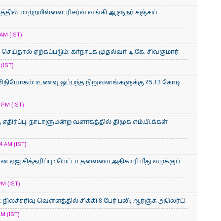
்தில் மாற்றமில்லை: ரிசர்வ் வங்கி ஆளுநர் சஞ்சய்
AM (IST)
ய்தால் ஏற்கப்படும்: கா்நாடக முதல்வா் டி.கே. சிவகுமார்
(IST)
ிநியோகம்: உணவு ஒப்பந்த நிறுவனங்களுக்கு ₹5.13 கோடி
 PM (IST)
திர்ப்பு: நாடாளுமன்ற வளாகத்தில் திமுக எம்.பி.க்கள்
4 AM (IST)
ன ஏஐ சித்தரிப்பு : மெட்டா தலைமை அதிகாரி மீது வழக்குப்
PM (IST)
லச்சரிவு வெள்ளத்தில் சிக்கி 8 பேர் பலி; ஆரஞ்சு அலெர்ட்!
AM (IST)