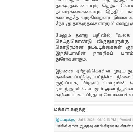
பாலஸ்தீன மக்கள் வற்புறுத்தி வ
தாக்குதல்களையும், தெற்கு ல
நடவடிக்கைகளையும் இந்திய மக
கண்டித்தே வருகின்றனர். இவை அன
நேரடித் தாக்குதல்களாகும்" என்று கு
மேலும் தனது பதிவில், "உலக
செய்துகொண்டு விருதுகளுக்கு
கொடூரமான நடவடிக்கைகள் குறி
இந்தியாவின் நாகரிகப் பாரம்பர
துரோகமாகும்.
இதனை ஏற்றுக்கொள்ள முடியாது.
தனிமைப்படுத்தப்பட்டுள்ள நில
குறிப்பாக, பிரதமர் மோடியின
ஏமாற்றமும் கோபமும் அடைந்துள்ளத
கடுமையாகப் பிரதமர் மோடியைச் சாட
மக்கள் கருத்து
இப்படிக்கு
Jul 6, 2026 - 06:12:43 PM | Posted 
பாகிஸ்தான் ஆதரவு காங்கிரஸ் கட்சிகள்