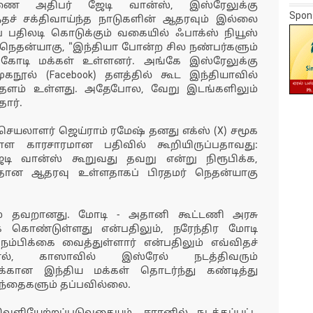
ணை அதிபர் ஜேடி வான்ஸ், இஸ்ரேலுக்கு
Spon
தச் சக்திவாய்ந்த நாடுகளின் ஆதரவும் இல்லை
்குப் பதிலடி கொடுக்கும் வகையில் ஃபாக்ஸ் நியூஸ்
 நெதன்யாகு, "இந்தியா போன்ற சில நண்பர்களும்
 கோடி மக்கள் உள்ளனர். அங்கே இஸ்ரேலுக்கு
நூல் (Facebook) தளத்தில் கூட இந்தியாவில்
ு தளம் உள்ளது. அதேபோல, வேறு இடங்களிலும்
தார்.
 செயலாளர் ஜெய்ராம் ரமேஷ் தனது எக்ஸ் (X) சமூக
ள்ள காரசாரமான பதிவில் கூறியிருப்பதாவது:
டி வான்ஸ் கூறுவது தவறு என்று நிரூபிக்க,
த்தான ஆதரவு உள்ளதாகப் பிரதமர் நெதன்யாகு
ம் தவறானது. மோடி - அதானி கூட்டணி அரசு
ொண்டுள்ளது என்பதிலும், நரேந்திர மோடி
ம்பிக்கை வைத்துள்ளார் என்பதிலும் எவ்விதச்
ல், காஸாவில் இஸ்ரேல் நடத்திவரும்
ான இந்திய மக்கள் தொடர்ந்து கண்டித்து
ழந்தைகளும் தப்பவில்லை.