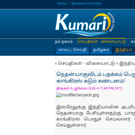
Home
Business Directory
நம் நகரம்
செய்திகள் - விளையாட்டு
ச
மாவட்ட செய்தி
தமிழகம்
இந்தியா
» செய்திகள் - விளையாட்டு » இந்தி
நெதன்யாகுவிடம் பதக்கம் பெற
காங்கிரஸ் கடும் கண்டனம்!
திங்கள் 6, ஜூலை 2026 4:17:48 PM (IST)
இஸ்ரேலுக்கு இந்தியாவின் அபரிம
நெதன்யாகு பேசியுள்ளதற்கு, பார
காங்கிரஸ் பொதுச் செயலாளர் 
செய்துள்ளார்.