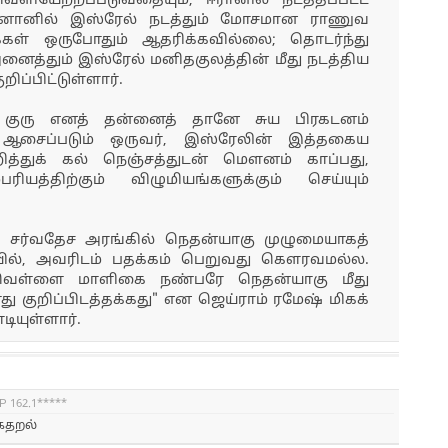
ெளியேற்றப்படுவதையும், ஈரானில் நடத்தப்பட்ட
ெபனானில் இஸ்ரேல் நடத்தும் மோசமான ராணுவ
்கள் ஒருபோதும் ஆதரிக்கவில்லை; தொடர்ந்து
ைத்தும் இஸ்ரேல் மனிதகுலத்தின் மீது நடத்திய
றிப்பிட்டுள்ளார்.
 குரு எனத் தன்னைத் தானே சுய பிரகடனம்
 ஆசைப்படும் ஒருவர், இஸ்ரேலின் இத்தகைய
த்துக் கல் நெஞ்சத்துடன் மௌனம் காப்பது,
ியத்திற்கும் விழுமியங்களுக்கும் செய்யும்
 சர்வதேச அரங்கில் நெதன்யாகு முழுமையாகத்
ையில், அவரிடம் பதக்கம் பெறுவது கௌரவமல்ல.
் வெள்ளை மாளிகை நண்பரே நெதன்யாகு மீது
ு குறிப்பிடத்தக்கது" என ஜெய்ராம் ரமேஷ் மிகக்
ியுள்ளார்.
IP 162.1*****
 கதறல்