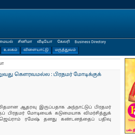
மையல்
சினிமா
வீடியோ
கேலரி
Business Directory
உலகம்
விளையாட்டு
மருத்துவம்
யா
ுவது கௌரவமல்ல : பிரதமர் மோடிக்குக்
ிதமான ஆதரவு இருப்பதாக அந்நாட்டுப் பிரதமர்
தப் பிரதமர் மோடியைக் கடுமையாக விமர்சித்துக்
ஜெய்ராம் ரமேஷ் தனது கண்டனத்தைப் பதிவு