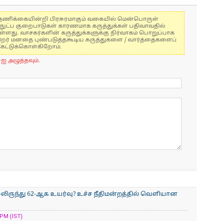
கள் தணிக்கையின்றி பிரசுரமாகும் வகையில் மென்பொருள்
்நுட்ப குறைபாடுகள் காரணமாக கருத்துக்கள் பதிவாவதில்
ுள்ளது. வாசகர்களின் கருத்துக்களுக்கு நிர்வாகம் பொறுப்பாக
் பிறர் மனதை புண்படுத்தகூடிய கருத்துகளை / வார்த்தைகளைப்
கேட்டுக்கொள்கிறோம்.
-ஐ அழுத்தவும்.
-லிருந்து 62-ஆக உயர்வு? உச்ச நீதிமன்றத்தில் வெளியான
PM (IST)