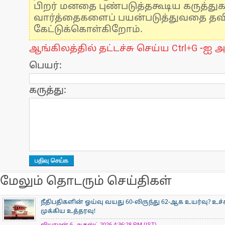
பிறர் மனதை புண்படுத்தகூடிய கருத்து
வார்த்தைகளைப் பயன்படுத்துவதை தவிர்
கேட்டுக்கொள்கிறோம்.
ஆங்கிலத்தில் தட்டச்சு செய்ய Ctrl+G -ஐ அ
பெயர்:
கருத்து:
மேலும் தொடரும் செய்திகள்
நீதிபதிகளின் ஓய்வு வயது 60-லிருந்து 62-ஆக உயர்வு? உ
முக்கிய உத்தரவு!