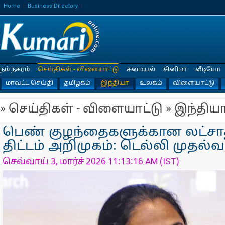
Home
Business Directory
நம் நகரம்
செய்திகள் - விளையாட்டு
சமையல்
சினிமா
வீடியோ
மாவட்ட செய்தி
தமிழகம்
இந்தியா
உலகம்
விளையாட்டு
» செய்திகள் - விளையாட்டு » இந்திய
பெண் குழந்தைகளுக்கான லட்சா
திட்டம் அறிமுகம்: டெல்லி முதல்வர
செவ்வாய் 3, மார்ச் 2026 11:13:16 AM (IST)