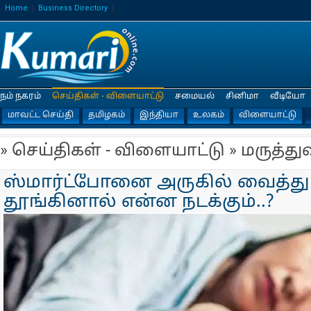
Home
Business Directory
நம் நகரம்
செய்திகள் - விளையாட்டு
சமையல்
சினிமா
வீடியோ
மாவட்ட செய்தி
தமிழகம்
இந்தியா
உலகம்
விளையாட்டு
» செய்திகள் - விளையாட்டு » மருத்து
ஸ்மார்ட்போனை அருகில் வைத்த
தூங்கினால் என்ன நடக்கும்..?