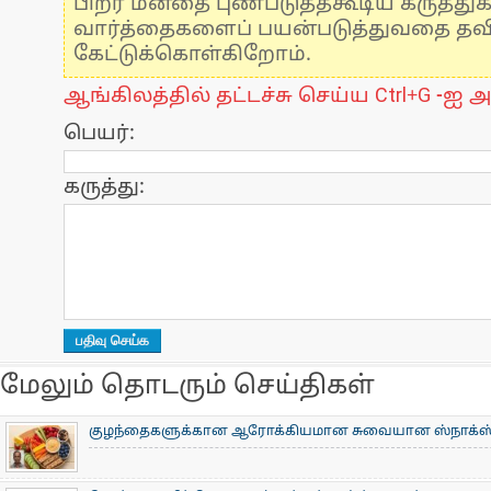
பிறர் மனதை புண்படுத்தகூடிய கருத்து
வார்த்தைகளைப் பயன்படுத்துவதை தவிர்
கேட்டுக்கொள்கிறோம்.
ஆங்கிலத்தில் தட்டச்சு செய்ய Ctrl+G -ஐ அ
பெயர்:
கருத்து:
மேலும் தொடரும் செய்திகள்
குழந்தைகளுக்கான ஆரோக்கியமான சுவையான ஸ்நாக்ஸ்