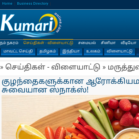
Home
Business Directory
நம் நகரம்
செய்திகள் - விளையாட்டு
சமையல்
சினிமா
வீடியோ
மாவட்ட செய்தி
தமிழகம்
இந்தியா
உலகம்
விளையாட்டு
» செய்திகள் - விளையாட்டு » மருத்து
குழந்தைகளுக்கான ஆரோக்கிய
சுவையான ஸ்நாக்ஸ்!