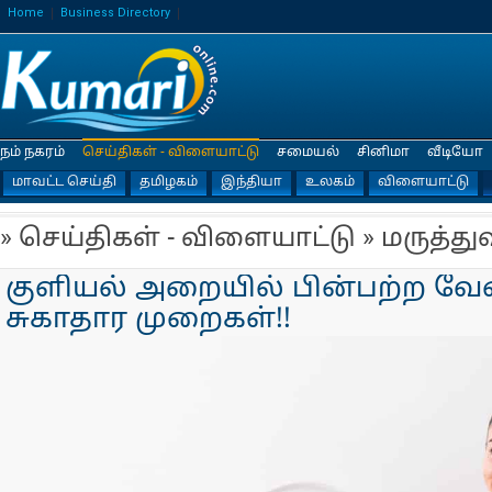
Home
Business Directory
நம் நகரம்
செய்திகள் - விளையாட்டு
சமையல்
சினிமா
வீடியோ
மாவட்ட செய்தி
தமிழகம்
இந்தியா
உலகம்
விளையாட்டு
» செய்திகள் - விளையாட்டு » மருத்து
குளியல் அறையில் பின்பற்ற வே
சுகாதார முறைகள்!!