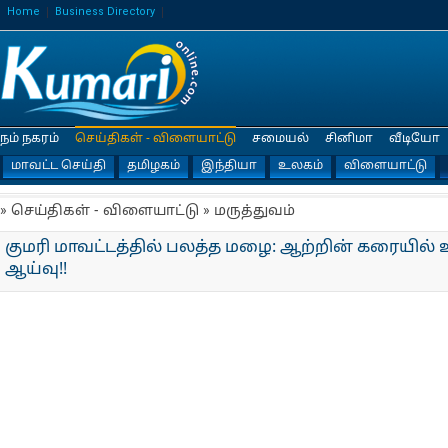
Home
Business Directory
நம் நகரம்
செய்திகள் - விளையாட்டு
சமையல்
சினிமா
வீடியோ
மாவட்ட செய்தி
தமிழகம்
இந்தியா
உலகம்
விளையாட்டு
» செய்திகள் - விளையாட்டு » மருத்துவம்
குமரி மாவட்டத்தில் பலத்த மழை: ஆற்றின் கரையில் உ
ஆய்வு!!