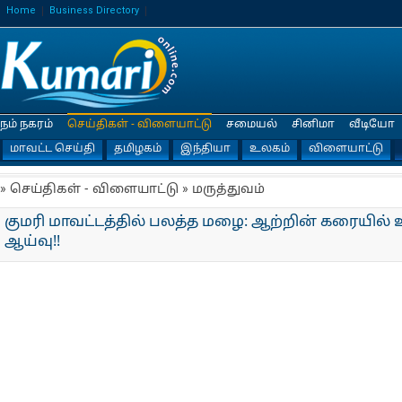
Home
Business Directory
நம் நகரம்
செய்திகள் - விளையாட்டு
சமையல்
சினிமா
வீடியோ
மாவட்ட செய்தி
தமிழகம்
இந்தியா
உலகம்
விளையாட்டு
» செய்திகள் - விளையாட்டு » மருத்துவம்
குமரி மாவட்டத்தில் பலத்த மழை: ஆற்றின் கரையில் உ
ஆய்வு!!