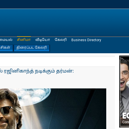
மையல்
சினிமா
வீடியோ
கேலரி
Business Directory
்சிகள்
திரைப்பட கேலரி
 ரஜினிகாந்த் நடிக்கும் தர்மன்: