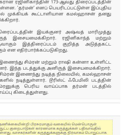
கரான ரஜினிகாந்தின் 173-ஆவது திரைப்படத்தின்
ள்ளன. 'தர்மன்' எனப் பெயரிடப்பட்டுள்ள இப்புதிய
ல் முக்கியக் கூட்டாளியான கமல்ஹாசன் தனது
்கிறார்.
ைப்படத்தின் இயக்குனர் அஷ்வத் மாரிமுத்து
ருத் இசையமைக்கிறார். ரஜினிகாந்த் மற்றும்
ாகும் இத்திரைப்படம் குறித்த அடுத்தகட்ட
் என எதிர்பார்க்கப்படுகிறது.
 இணைந்து சிம்ரன் மற்றும் ராஷி கன்னா உள்ளிட்ட
னர். இந்த படத்துக்கு அனிருத் இசையமைக்கிறார்.
் சிம்ரன் இணைந்து நடித்த நிலையில், கமல்ஹாசன்
ல் நடித்துள்ளார். டூரிஸ்ட் ஃபேமிலி படத்தின்
ிம்ரனுக்கு பெரிய வாய்ப்பாக தர்மன் படத்தில்
ய்ப்பு கிடைத்துள்ளது.
கள் தணிக்கையின்றி பிரசுரமாகும் வகையில் மென்பொருள்
்நுட்ப குறைபாடுகள் காரணமாக கருத்துக்கள் பதிவாவதில்
ுள்ளது. வாசகர்களின் கருத்துக்களுக்கு நிர்வாகம் பொறுப்பாக