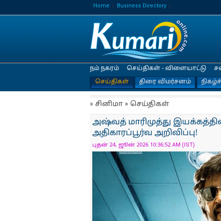
Home
Business Directory
நம் நகரம்
செய்திகள் - விளையாட்டு
ச
செய்திகள்
திரை விமர்சனம்
நிகழ்ச
» சினிமா » செய்திகள்
அஷ்வத் மாரிமுத்து இயக்கத்தில்
அதிகாரப்பூர்வ அறிவிப்பு!
புதன் 24, ஜூன் 2026 10:36:52 AM (IST)