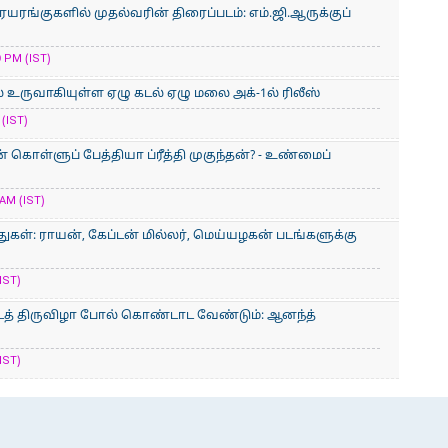
ையரங்குகளில் முதல்வரின் திரைப்படம்: எம்.ஜி.ஆருக்குப்
 PM (IST)
் உருவாகியுள்ள ஏழு கடல் ஏழு மலை அக்-1ல் ரிலீஸ்
(IST)
ொள்ளுப் பேத்தியா ப்ரீத்தி முகுந்தன்? - உண்மைப்
AM (IST)
ுகள்: ராயன், கேப்டன் மில்லர், மெய்யழகன் படங்களுக்கு
IST)
த் திருவிழா போல் கொண்டாட வேண்டும்: ஆனந்த்
IST)