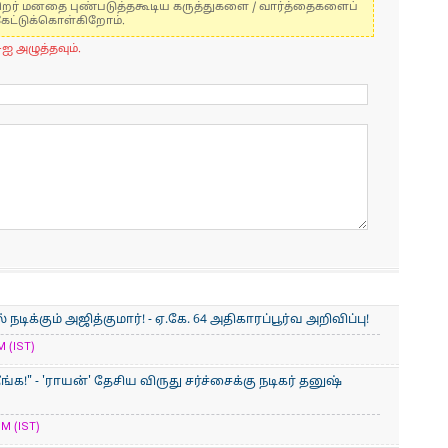
் பிறர் மனதை புண்படுத்தகூடிய கருத்துகளை / வார்த்தைகளைப்
கேட்டுக்கொள்கிறோம்.
-ஐ அழுத்தவும்.
ிக்கும் அஜித்குமார்! - ஏ.கே. 64 அதிகாரப்பூர்வ அறிவிப்பு!
M (IST)
ீங்க!" - 'ராயன்' தேசிய விருது சர்ச்சைக்கு நடிகர் தனுஷ்
M (IST)