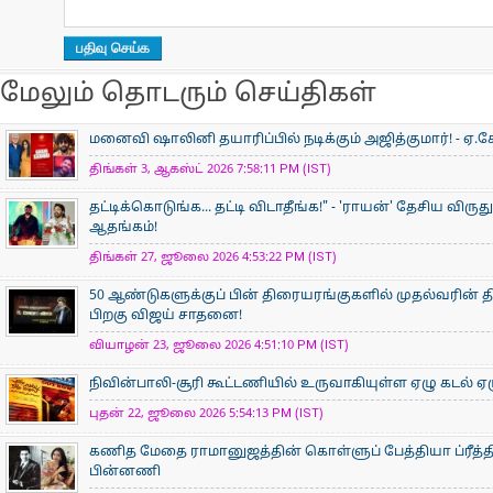
மேலும் தொடரும் செய்திகள்
மனைவி ஷாலினி தயாரிப்பில் நடிக்கும் அஜித்குமார்! - ஏ.கே
திங்கள் 3, ஆகஸ்ட் 2026 7:58:11 PM (IST)
தட்டிக்கொடுங்க... தட்டி விடாதீங்க!" - 'ராயன்' தேசிய விருத
ஆதங்கம்!
திங்கள் 27, ஜூலை 2026 4:53:22 PM (IST)
50 ஆண்டுகளுக்குப் பின் திரையரங்குகளில் முதல்வரின் திர
பிறகு விஜய் சாதனை!
வியாழன் 23, ஜூலை 2026 4:51:10 PM (IST)
நிவின்பாலி-சூரி கூட்டணியில் உருவாகியுள்ள ஏழு கடல் ஏழ
புதன் 22, ஜூலை 2026 5:54:13 PM (IST)
கணித மேதை ராமானுஜத்தின் கொள்ளுப் பேத்தியா ப்ரீத்தி
பின்னணி