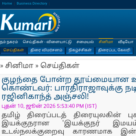
Home
Business Directory
நம் நகரம்
செய்திகள் - விளையாட்டு
சமையல்
சினிமா
வீடியோ
செய்திகள்
திரை விமர்சனம்
நிகழ்ச்சிகள்
திரைப்பட கேலரி
» சினிமா » செய்திகள்
குழந்தை போன்ற தூய்மையான உ
கொண்டவர்: பாரதிராஜாவுக்கு நடி
ரஜினிகாந்த் அஞ்சலி!
புதன் 10, ஜூன் 2026 5:53:40 PM (IST)
தமிழ் திரைப்படத் திரையுலகின் பு
இயக்குநரான 'இயக்குநர் இமயம
உடல்நலக்குறைவு காரணமாக இன்