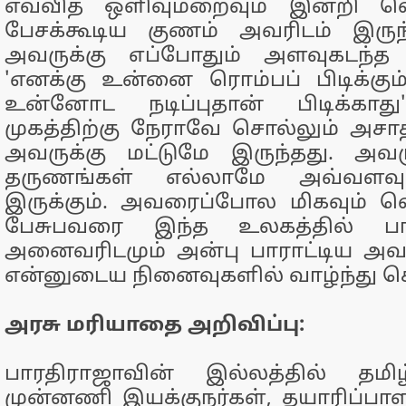
எவ்வித ஒளிவுமறைவும் இன்றி வெ
பேசக்கூடிய குணம் அவரிடம் இருந்
அவருக்கு எப்போதும் அளவுகடந்த
'எனக்கு உன்னை ரொம்பப் பிடிக்கு
உன்னோட நடிப்புதான் பிடிக்காத
முகத்திற்கு நேராவே சொல்லும் அசாத
அவருக்கு மட்டுமே இருந்தது. அவர
தருணங்கள் எல்லாமே அவ்வளவு 
இருக்கும். அவரைப்போல மிகவும் வ
பேசுபவரை இந்த உலகத்தில் பார்
அனைவரிடமும் அன்பு பாராட்டிய அவர
என்னுடைய நினைவுகளில் வாழ்ந்து கொ
அரசு மரியாதை அறிவிப்பு:
பாரதிராஜாவின் இல்லத்தில் தமி
முன்னணி இயக்குநர்கள், தயாரிப்பாளர