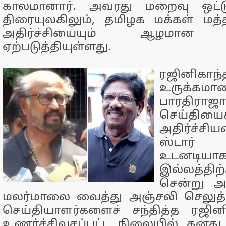
காலமானார். அவரது மறைவு ஒட்ட
திரையுலகிலும், தமிழக மக்கள் மத்த
அதிர்ச்சியையும் ஆழமான ச
ஏற்படுத்தியுள்ளது.
ரஜினிகா
உருக்கம
பாரதிராஜ
செய்திய
அதிர்ச்சி
ஸ்டார் 
உடனடியா
இல்லத்தி
சென்று அ
மலர்மாலை வைத்து அஞ்சலி செலுத்த
செய்தியாளர்களைச் சந்தித்த ரஜினிக
உணர்ச்சிவசப்பட்ட நிலையில் தனத