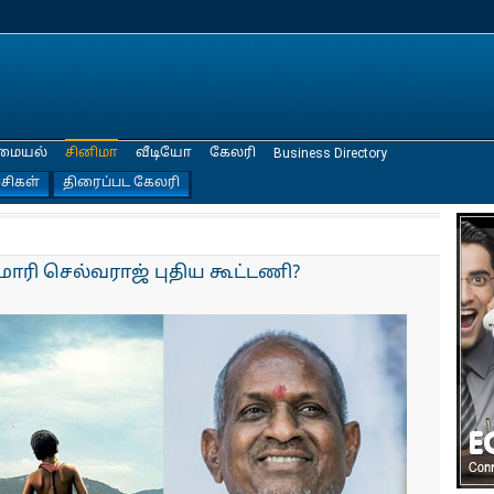
மையல்
சினிமா
வீடியோ
கேலரி
Business Directory
்சிகள்
திரைப்பட கேலரி
ரி செல்வராஜ் புதிய கூட்டணி?