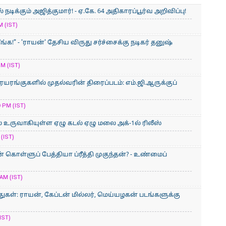
ிக்கும் அஜித்குமார்! - ஏ.கே. 64 அதிகாரப்பூர்வ அறிவிப்பு!
M (IST)
ீங்க!" - 'ராயன்' தேசிய விருது சர்ச்சைக்கு நடிகர் தனுஷ்
M (IST)
ையரங்குகளில் முதல்வரின் திரைப்படம்: எம்.ஜி.ஆருக்குப்
 PM (IST)
் உருவாகியுள்ள ஏழு கடல் ஏழு மலை அக்-1ல் ரிலீஸ்
(IST)
ொள்ளுப் பேத்தியா ப்ரீத்தி முகுந்தன்? - உண்மைப்
AM (IST)
ுகள்: ராயன், கேப்டன் மில்லர், மெய்யழகன் படங்களுக்கு
IST)