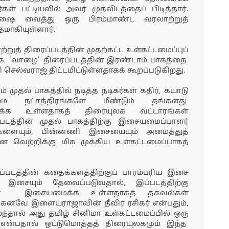
் பட்டியலில் அவர் முதலிடத்தைப் பிடித்தார்.
ுஷை வைத்து ஒரு பிரம்மாண்ட வரலாற்றுத்
மாகியுள்ளார்.
ற்றுத் திரைப்படத்தின் முதற்கட்ட உள்கட்டமைப்புப்
, 'வாழை' திரைப்படத்தின் இரண்டாம் பாகத்தை
ரி செல்வராஜ் திட்டமிட்டுள்ளதாகக் கூறப்படுகிறது.
 முதல் பாகத்தில் நடித்த நடிகர்கள் கதிர், கயாடு
 நட்சத்திரங்களே மீண்டும் தங்களது
ிக்க உள்ளதாகத் திரையுலக வட்டாரங்கள்
படத்தின் முதல் பாகத்திற்கு இசையமைப்பாளர்
ையும், பின்னணி இசையையும் அமைத்துத்
ான வெற்றிக்கு மிக முக்கிய உள்கட்டமைப்பாகத்
்படத்தின் கதைக்களத்திற்குப் பாரம்பரிய இசை
சையும் தேவைப்படுவதால், இப்படத்திற்கு
ா இசையமைக்க உள்ளதாகத் தகவல்கள்
ற்கனவே இளையராஜாவின் தீவிர ரசிகர் என்பதும்,
தால் அது தமிழ் சினிமா உள்கட்டமைப்பில் ஒரு
என்பதால் ஒட்டுமொத்தத் திரையுலகமும் இந்த