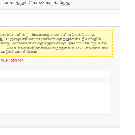
ன் காத்துக் கொண்டிருக்கிறது.
கள் தணிக்கையின்றி பிரசுரமாகும் வகையில் மென்பொருள்
்நுட்ப குறைபாடுகள் காரணமாக கருத்துக்கள் பதிவாவதில்
ுள்ளது. வாசகர்களின் கருத்துக்களுக்கு நிர்வாகம் பொறுப்பாக
் பிறர் மனதை புண்படுத்தகூடிய கருத்துகளை / வார்த்தைகளைப்
கேட்டுக்கொள்கிறோம்.
-ஐ அழுத்தவும்.