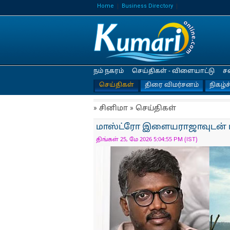
Home
Business Directory
நம் நகரம்
செய்திகள் - விளையாட்டு
ச
செய்திகள்
திரை விமர்சனம்
நிகழ்ச
» சினிமா » செய்திகள்
மாஸ்ட்ரோ இளையராஜாவுடன் மா
திங்கள் 25, மே 2026 5:04:55 PM (IST)