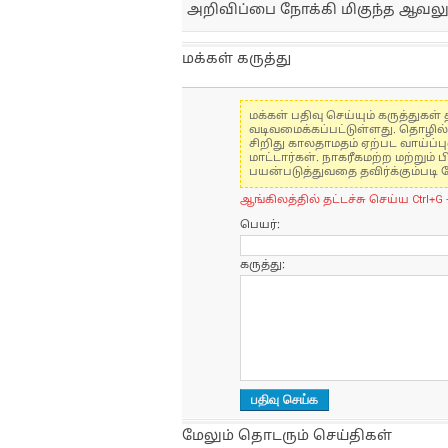
அறிவிப்பை நோக்கி மிகுந்த ஆவலுட
மக்கள் கருத்து
மக்கள் பதிவு செய்யும் கருத்து
வடிவமைக்கப்பட்டுள்ளது. தொழில
சிறிது காலதாமதம் ஏற்பட வாய்ப்ப
மாட்டார்கள். நாகரீகமற்ற மற்றும
பயன்படுத்துவதை தவிர்க்கும்படி 
ஆங்கிலத்தில் தட்டச்சு செய்ய Ctrl+G 
பெயர்:
கருத்து:
மேலும் தொடரும் செய்திகள்