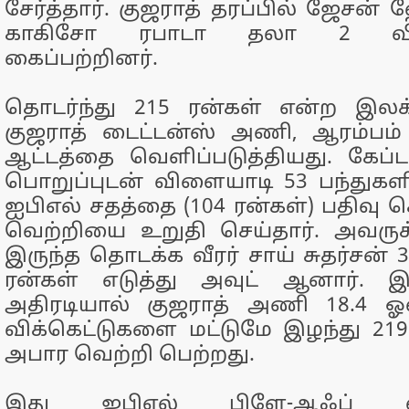
சேர்த்தார். குஜராத் தரப்பில் ஜேசன் 
காகிசோ ரபாடா தலா 2 விக்
கைப்பற்றினர்.
தொடர்ந்து 215 ரன்கள் என்ற இலக்
குஜராத் டைட்டன்ஸ் அணி, ஆரம்பம்
ஆட்டத்தை வெளிப்படுத்தியது. கேப்டன
பொறுப்புடன் விளையாடி 53 பந்துகள
ஐபிஎல் சதத்தை (104 ரன்கள்) பதிவு 
வெற்றியை உறுதி செய்தார். அவருக
இருந்த தொடக்க வீரர் சாய் சுதர்சன் 3
ரன்கள் எடுத்து அவுட் ஆனார். 
அதிரடியால் குஜராத் அணி 18.4 
விக்கெட்டுகளை மட்டுமே இழந்து 219 
அபார வெற்றி பெற்றது.
இது ஐபிஎல் பிளே-ஆஃப் வர