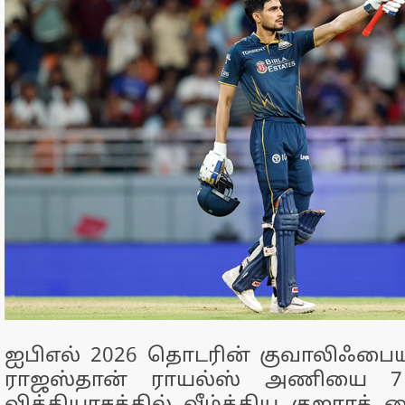
ஐபிஎல் 2026 தொடரின் குவாலிஃபையர்
ராஜஸ்தான் ராயல்ஸ் அணியை 7 வ