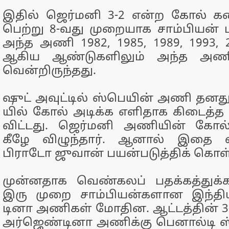
இதில் ஜெர்​மனி 3-2 என்ற கோல் கண
பெற்று 8-வது முறை​யாக சாம்​பியன் பட
அந்த அணி 1982, 1985, 1989, 1993, 2
ஆகிய ஆண்​டு​களி​லும் அந்த அ
வென்​றிருந்​தது.
ஷுட் அவுட்​டில் ஸ்பெ​யின் அணி தனது 
யில் கோல் அடிக்க எளி​தாக கிடைத்த
விட்​டது. ஜெர்​மனி அணி​யின் கோல்​கீ
கீழே விழுந்​தார். ஆனால் இதை ஸ்
பிராடோ ஜுவான் பயன்​படுத்​திக் கொள்
முன்​ன​தாக வெண்​கலப் பதக்​கத்​துக்​
இரு முறை சாம்​பியன்​களான இந்​தி
டினா அணி​கள் மோதின. ஆட்​டத்​தின் 3-
அர்​ஜெண்​டினா அணிக்கு பெனால்டி ஸ்