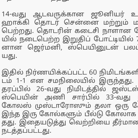
14-வது ஆடவருக்​கான ஜூனியர் 
ஹாக்கி தொடர் சென்னை மற்​றும் ம
பெற்​றது. தொடரின் கடைசி நாளான ந
யில் நடை​பெற்ற இறு​திப் போட்​டி​யில் 
னான ஜெர்​மனி, ஸ்பெ​யினுடன் பலப்​ப
யது.
இதில் நிர்​ண​யிக்​கப்​பட்ட 60 நிமிடங்​கள
டம் 1-1 என சமநிலை​யில் இருந்​தது
தரப்​பில் 26-வது நிமிடத்​தில் ஜஸ்​டஸ்
ஸ்பெ​யின் அணி சார்​பில் 33-வது நிம
கோலஸ் முஸ்​டாரோஸும் தலா ஒரு கோ
இந்த இரு கோல்களும் பீல்டு கோலாக அடி
தது. இதையடுத்து வெற்​றியை தீர்​மான
நடத்​தப்​பட்​டது.