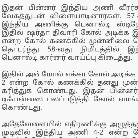
இதன் பின்​னர் இந்​திய அணி வீரர்​க
வேகத்​துடன் விளை​யாடி​னார்​கள். 57-
இந்​திய அணிக்கு பெனால்டி ஸ்டிரோ
இதில் ஷர்தா திவாரி கோல் அடிக்க இ
என்ற கோல் கணக்​கில் முன்​னிலை ப
தொடர்ந்து 58-வது நிமிடத்​தில் இ
பெனால்டி கார்​னர் வாய்ப்பு கிடைத்​து.
இதில் அன்​மோல் எக்கா கோல் அடிக்க 
2 என்ற கோல் கணக்​கில் தனது முன
கரித்​துக் கொண்​டது. இதன் பின்​ன
டிஃபன்ஸை பலப்​படுத்தி கோல் வாங்​கா
கொண்​டது.
அதேவேளை​யில் எதிரணிக்கு அழுத்​த​ம
முடி​வில் இந்​திய அணி 4-2 என்ற 