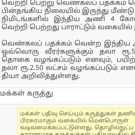
வெற்றி பெற்று வெண்​கலப் பதக்​கம் வ
பின்​தங்​கிய நிலை​யில் இருந்து மீண்ட
நிமிடங்​களில் இந்​திய அணி 4 கோல
வெற்​றி பெற்​றது பா​ராட்​டும்​ வகை​யில்​
வெண்கலப் பதக்கம் வென்ற இந்திய
ஒவ்வொரு வீரர்களுக்​கும் தலா ரூ.5 ல
தொகை வழங்​கப்​படும் எனவும், பயிற்​ச
தலா ரூ.2.50 லட்​சம் வழங்​கப்​படும் என
தியா அறி​வித்​துள்​ளது.
மக்கள் கருத்து
மக்கள் பதிவு செய்யும் கருத்துகள் தண
பிரசுரமாகும் வகையில் மென்பொருள்
வடிவமைக்கப்பட்டுள்ளது. தொழில்நுட்
காரணமாக கருத்துக்கள் பதிவாவதில் ச