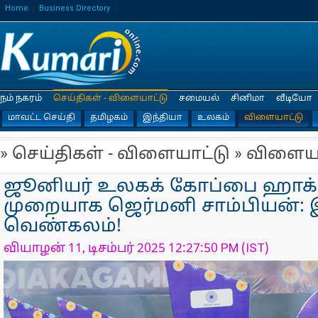
Home
Business Directory
நம் நகரம்
செய்திகள் - விளையாட்டு
சமையல்
சினிமா
வீடியோ
மாவட்ட செய்தி
தமிழகம்
இந்தியா
உலகம்
விளையாட்டு
» செய்திகள் - விளையாட்டு » விளைய
ஜூனியர் உலகக் கோப்பை ஹாக்க
முறை​யாக ஜெர்மனி சாம்பியன்: இ
வெண்கலம்!
வியாழன் 11, டிசம்பர் 2025 12:27:50 PM (IST)