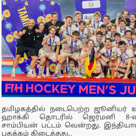
தமிழகத்தில் நடைபெற்ற ஜூனியர்
ஹாக்கி தொடரில் ஜெர்மனி 8-
சாம்பியன் பட்டம் வென்றது. இந்திய
பதக்கம் கிடைத்தது..