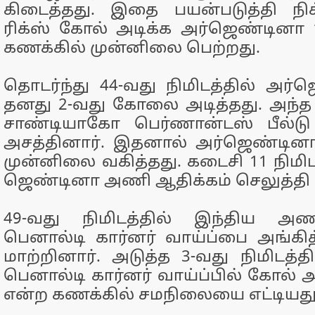
கிடைத்​தது. இதை பயன்​படுத்தி நி
ரிக்ஸ் கோல் அடிக்க அர்​ஜெண்​டினா
கணக்​கில் முன்​னிலை பெற்​றது.
தொடர்ந்து 44-வது நிமிடத்​தில் அர்
தனது 2-வது கோலை அடித்​தது. அந்த 
சாண்​டி​யாகோ பெர்​ணான்​டஸ் பீல்ட
அசத்​தி​னார். இதனால் அர்​ஜெண்​ட
முன்​னிலை வகித்​தது. கடைசி 11 நிமிட
ஜெண்​டினா அணி ஆதிக்​கம் செலுத்தி வ
49-வது நிமிடத்​தில் இந்​திய அண
பெனால்டி கார்​னர் வாய்ப்பை அங்​க
மாற்​றி​னார். அடுத்த 3-வது நிமிடத்​தி
பெனால்டி கார்​னர் வாய்ப்​பில் கோல் அட
என்ற கணக்​கில் சமநிலையை எட்​டியது