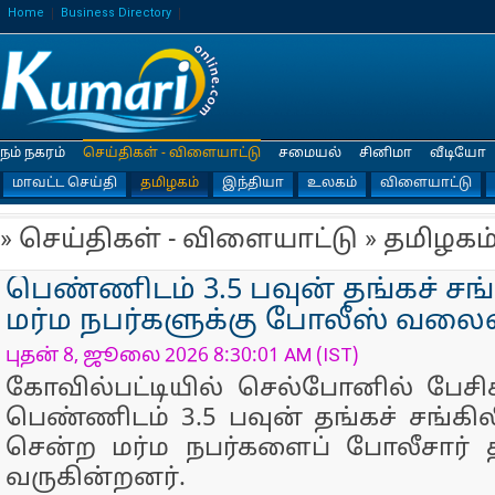
Home
Business Directory
நம் நகரம்
செய்திகள் - விளையாட்டு
சமையல்
சினிமா
வீடியோ
மாவட்ட செய்தி
தமிழகம்
இந்தியா
உலகம்
விளையாட்டு
» செய்திகள் - விளையாட்டு » தமிழகம
பெண்ணிடம் 3.5 பவுன் தங்கச் சங்க
மர்ம நபர்களுக்கு போலீஸ் வலைவீ
புதன் 8, ஜூலை 2026 8:30:01 AM (IST)
கோவில்பட்டியில் செல்போனில் பேசி
பெண்ணிடம் 3.5 பவுன் தங்கச் சங்கில
சென்ற மர்ம நபர்களைப் போலீசார் த
வருகின்றனர்.