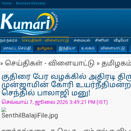
Home
Business Directory
நம் நகரம்
செய்திகள் - விளையாட்டு
சமையல்
சினிமா
வீடியோ
மாவட்ட செய்தி
தமிழகம்
இந்தியா
உலகம்
விளையாட்டு
» செய்திகள் - விளையாட்டு » தமிழகம
குதிரை பேர வழக்கில் அதிரடி திரு
முன்ஜாமின் கோரி உயர்நீதிமன்ற
செந்தில் பாலாஜி மனு!
செவ்வாய் 7, ஜூலை 2026 3:49:21 PM (IST)