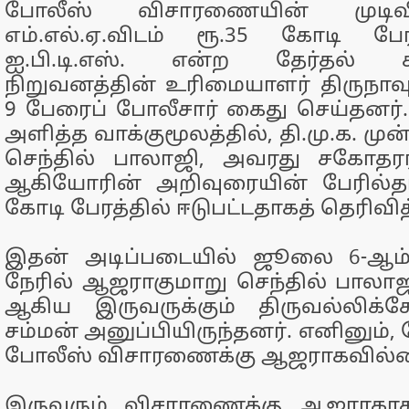
போலீஸ் விசாரணையின் முடிவி
எம்.எல்.ஏ.விடம் ரூ.35 கோடி ப
ஐ.பி.டி.எஸ். என்ற தேர்தல் கரு
நிறுவனத்தின் உரிமையாளர் திருநாவுக
9 பேரைப் போலீசார் கைது செய்தனர
அளித்த வாக்குமூலத்தில், தி.மு.க. மு
செந்தில் பாலாஜி, அவரது சகோதரர
ஆகியோரின் அறிவுரையின் பேரில்தா
கோடி பேரத்தில் ஈடுபட்டதாகத் தெரிவித
இதன் அடிப்படையில் ஜூலை 6-ஆம் 
நேரில் ஆஜராகுமாறு செந்தில் பாலாஜ
ஆகிய இருவருக்கும் திருவல்லிக்
சம்மன் அனுப்பியிருந்தனர். எனினும், 
போலீஸ் விசாரணைக்கு ஆஜராகவில்
இருவரும் விசாரணைக்கு ஆஜராகாத