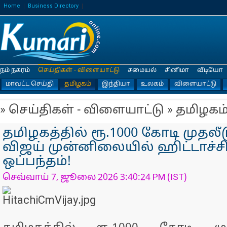
Home
Business Directory
நம் நகரம்
செய்திகள் - விளையாட்டு
சமையல்
சினிமா
வீடியோ
மாவட்ட செய்தி
தமிழகம்
இந்தியா
உலகம்
விளையாட்டு
» செய்திகள் - விளையாட்டு » தமிழகம
தமிழகத்தில் ரூ.1000 கோடி முதலீட
விஜய் முன்னிலையில் ஹிட்டாச்ச
ஒப்பந்தம்!
செவ்வாய் 7, ஜூலை 2026 3:40:24 PM (IST)